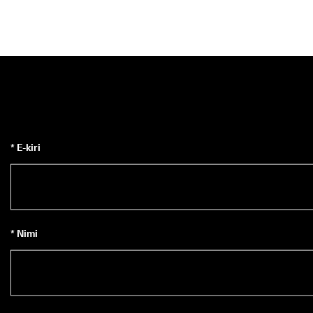
* E-kiri
* Nimi