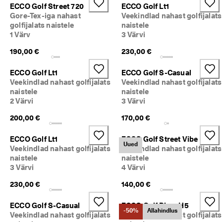
ü
ECCO Golf Street 720
ECCO Golf Lt1
k 
Gore-Tex-iga nahast
Veekindlad nahast golfijalats
o
golfijalats naistele
naistele
n 
1 Värv
3 Värvi
a
l
190,00 €
230,00 €
a
n
ECCO Golf Lt1
ECCO Golf S-Casual
u
Veekindlad nahast golfijalats
Veekindlad nahast golfijalats
d
naistele
naistele
. 
2 Värvi
3 Värvi
O
s
200,00 €
170,00 €
t
a 
k
ECCO Golf Lt1
ECCO Golf Street Vibe
Uued
u
Veekindlad nahast golfijalats
Veekindlad nahast golfijalats
n
naistele
naistele
i 
3 Värvi
4 Värvi
5
0
230,00 €
140,00 €
% 
s
ECCO Golf S-Casual
ECCO Golf Biom H5
o
-50%
Allahindlus
Veekindlad nahast golfijalats
Veekindlad nahast golfijalats
o