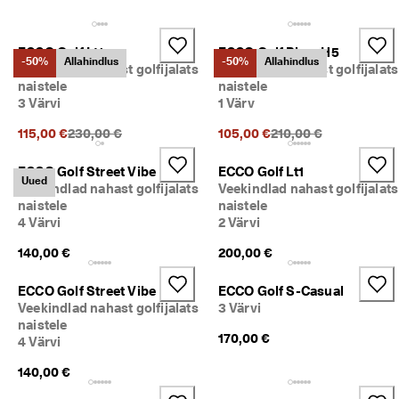
i
Allahindlus
h
t
ECCO Golf Lt1
ECCO Golf Biom H5
n
Vaata
-50%
Allahindlus
-50%
Allahindlus
Veekindlad nahast golfijalats
Veekindlad nahast golfijalats
e 
naistele
naistele
t
3 Värvi
1 Värv
ECCO.kollektive
a
g
Eelnev hind {{price}}:
Eelnev hind {{price}}:
115,00 €
230,00 €
105,00 €
210,00 €
a
s
Minu konto
t
ECCO Golf Street Vibe
ECCO Golf Lt1
Uued
a
Veekindlad nahast golfijalats
Veekindlad nahast golfijalats
Kauplused
m
naistele
naistele
i
4 Värvi
2 Värvi
n
e
140,00 €
200,00 €
Hakka ECCO liikmeks ja saad tootepreemiaid, piiratud kogusega tooteid,
osaleda sündmustel ja palju muud.
S
ECCO Golf Street Vibe
ECCO Golf S-Casual
o
Loo konto
Logi sisse
Veekindlad nahast golfijalats
3 Värvi
o
naistele
d
170,00 €
4 Värvi
u
s
140,00 €
m
ü