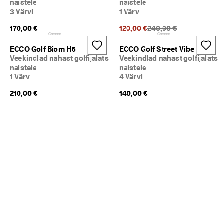
naistele
naistele
d
3 Värvi
1 Värv
s
a
Eelnev hind {{price}}:
170,00 €
120,00 €
240,00 €
m
a
ECCO Golf Biom H5
ECCO Golf Street Vibe
l
Veekindlad nahast golfijalats
Veekindlad nahast golfijalats
t
. 
naistele
naistele
O
1 Värv
4 Värvi
s
210,00 €
140,00 €
t
a 
k
o
h
e