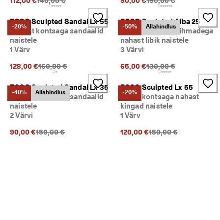
112,00 €
140,00 €
90,00 €
150,00 €
ECCO Sculpted Sandal Lx 55
ECCO Sculpted Alba 25
-20%
-50%
Allahindlus
Nahast kontsaga sandaalid
Risti asetsevate rihmadega
naistele
nahast libik naistele
1 Värv
3 Värvi
Eelnev hind {{price}}:
Eelnev hind {{price}}:
128,00 €
160,00 €
65,00 €
130,00 €
ECCO Sculpted Sandal Lx 35
ECCO Sculpted Lx 55
-40%
Allahindlus
-20%
Nahast kontsaga sandaalid
Plokk-kontsaga nahast
naistele
kingad naistele
2 Värvi
1 Värv
Eelnev hind {{price}}:
Eelnev hind {{price}}:
90,00 €
150,00 €
120,00 €
150,00 €