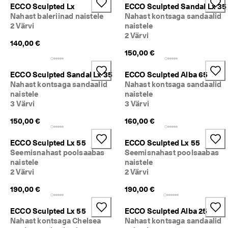
ü
ECCO Sculpted Lx
ECCO Sculpted Sandal Lx 35
k 
Nahast baleriinad naistele
Nahast kontsaga sandaalid
o
2 Värvi
naistele
n 
2 Värvi
a
140,00 €
l
150,00 €
a
n
ECCO Sculpted Sandal Lx 35
ECCO Sculpted Alba 65
u
Nahast kontsaga sandaalid
Nahast kontsaga sandaalid
d
naistele
naistele
. 
3 Värvi
3 Värvi
O
s
150,00 €
160,00 €
t
a 
k
ECCO Sculpted Lx 55
ECCO Sculpted Lx 55
u
Seemisnahast poolsaabas
Seemisnahast poolsaabas
n
naistele
naistele
i 
2 Värvi
2 Värvi
5
0
190,00 €
190,00 €
% 
s
ECCO Sculpted Lx 55
ECCO Sculpted Alba 25
o
Nahast kontsaga Chelsea
Nahast kontsaga sandaalid
o