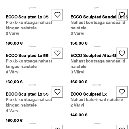
i
Allahindlus
h
t
ECCO Sculpted Lx 35
ECCO Sculpted Sandal Lx 35
n
Vaata
Plokk-kontsaga nahast
Nahast kontsaga sandaalid
e 
kingad naistele
naistele
t
2 Värvi
3 Värvi
ECCO.kollektive
a
g
160,00 €
150,00 €
a
s
Minu konto
t
ECCO Sculpted Lx 55
ECCO Sculpted Alba 65
a
Plokk-kontsaga nahast
Nahast kontsaga sandaalid
Kauplused
m
kingad naistele
naistele
i
4 Värvi
3 Värvi
n
e
160,00 €
160,00 €
Hakka ECCO liikmeks ja saad tootepreemiaid, piiratud kogusega tooteid,
osaleda sündmustel ja palju muud.
S
ECCO Sculpted Lx 55
ECCO Sculpted Lx
o
Loo konto
Logi sisse
Plokk-kontsaga nahast
Nahast baleriinad naistele
o
kingad naistele
2 Värvi
d
4 Värvi
u
140,00 €
s
160,00 €
m
ü