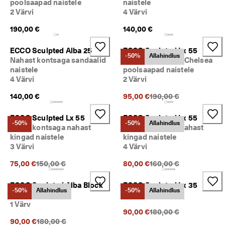
poolsaapad naistele
naistele
d
2 Värvi
4 Värvi
s
a
190,00 €
140,00 €
m
a
ECCO Sculpted Alba 25
ECCO Sculpted Lx 55
l
-50%
Allahindlus
Nahast kontsaga sandaalid
Nahast kontsaga Chelsea
t
. 
naistele
poolsaapad naistele
O
4 Värvi
2 Värvi
s
Eelnev hind {{price}}:
140,00 €
95,00 €
190,00 €
t
a 
k
ECCO Sculpted Lx 55
ECCO Sculpted Lx 55
-50%
-50%
Allahindlus
o
Plokk-kontsaga nahast
Plokk-kontsaga nahast
h
kingad naistele
kingad naistele
e
3 Värvi
4 Värvi
Eelnev hind {{price}}:
Eelnev hind {{price}}:
75,00 €
150,00 €
80,00 €
160,00 €
ECCO Sculpted Alba Block
ECCO Sculpted Lx 35
-50%
Allahindlus
-50%
Allahindlus
65
2 Värvi
1 Värv
Eelnev hind {{price}}:
90,00 €
180,00 €
Eelnev hind {{price}}:
90,00 €
180,00 €