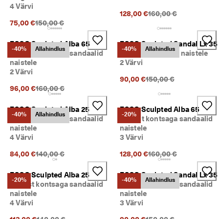
4 Värvi
Eelnev hind {{price}}:
128,00 €
160,00 €
Eelnev hind {{price}}:
75,00 €
150,00 €
ECCO Sculpted Alba 65
ECCO Sculpted Sandal Lx 35
-40%
Allahindlus
-40%
Allahindlus
Nahast kontsaga sandaalid
Nahast sandaalid naistele
naistele
2 Värvi
2 Värvi
Eelnev hind {{price}}:
90,00 €
150,00 €
Eelnev hind {{price}}:
96,00 €
160,00 €
ECCO Sculpted Alba 25
ECCO Sculpted Alba 65
-40%
Allahindlus
-20%
Nahast kontsaga sandaalid
Nahast kontsaga sandaalid
naistele
naistele
4 Värvi
3 Värvi
Eelnev hind {{price}}:
Eelnev hind {{price}}:
84,00 €
140,00 €
128,00 €
160,00 €
ECCO Sculpted Alba 25
ECCO Sculpted Sandal Lx 35
-20%
-40%
Allahindlus
Nahast kontsaga sandaalid
Nahast kontsaga sandaalid
naistele
naistele
4 Värvi
3 Värvi
Eelnev hind {{price}}:
Eelnev hind {{price}}: