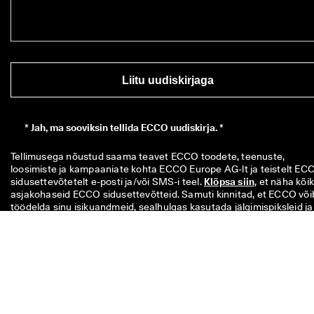
Liitu uudiskirjaga
*
Jah, ma sooviksin tellida ECCO uudiskirja. *
Tellimusega nõustud saama teavet ECCO toodete, teenuste, 
loosimiste ja kampaaniate kohta ECCO Europe AG-lt ja teistelt ECC
sidusettevõtetelt e-posti ja/või SMS-i teel. 
Klõpsa siin
, et näha kõiki
asjakohaseid ECCO sidusettevõtteid. Samuti kinnitad, et ECCO võib
töödelda sinu isikuandmeid, sealhulgas kasutada jälgimispiksleid ja 
kohandada sulle saadetavaid uudiskirju, nagu on kirjeldatud meie 
Privaatsuspoliitikas
, kust leiad ka lisateavet oma andmesubjekti 
õiguste kohta. Sa saad tellimusest igal ajal loobuda.
Sinu 10€ kood on kehtiv 8 nädalat ja saab kasutada ühekordselt üle
49€ ostul poes või veebipoes. Soodushinda ei saa kasutada koos
teise koodiga ega kombineerida teiste kampaaniatega ja see kehti
ainult täishinnaga toodetele ECCO ametlikus veebipoes ning ECC