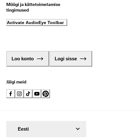
Müügi ja kättetoimetamise
tingimused
Activate AudioEye Toolbar
Loo konto
Logi sisse
Jälgi meid
Eesti