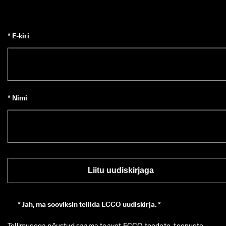
* E-kiri
* Nimi
Liitu uudiskirjaga
*
Jah, ma sooviksin tellida ECCO uudiskirja. *
Tellimusega nõustud saama teavet ECCO toodete, teenuste, 