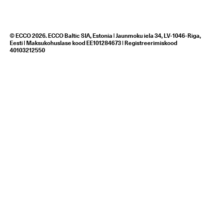
© ECCO 2026. ECCO Baltic SIA, Estonia | Jaunmoku iela 34, LV-1046-Riga,
Eesti | Maksukohuslase kood EE101284673 | Registreerimiskood
40103212550