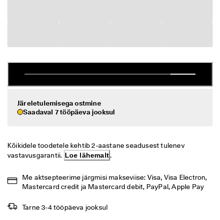
i
Allahindlus
h
t
n
Vaata
e 
t
ECCO.kollektive
a
g
a
s
Minu konto
t
a
Järeletulemisega ostmine
Kauplused
m
Saadaval 7 tööpäeva jooksul
i
n
e
Hakka ECCO liikmeks ja saad tootepreemiaid, piiratud kogusega tooteid,
Kõikidele toodetele kehtib 2-aastane seadusest tulenev 
osaleda sündmustel ja palju muud.
S
vastavusgarantii. 
Loe lähemalt
.
o
Loo konto
Logi sisse
o
Me aktsepteerime järgmisi makseviise: Visa, Visa Electron, 
d
Mastercard credit ja Mastercard debit, PayPal, Apple Pay
u
s
m
Tarne 3-4 tööpäeva jooksul
ü