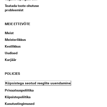
Teatada toote ohutuse
probleemist
MEIE ETTEVÕTE
Meist
Meisterlikkus
Kestlikkus
Uudised
Karjäär
POLICIES
Küpsistega seotud reeglite uuendamine
Privaatsuspoliitika
Küpsistepoliitika
Kasutustingimused