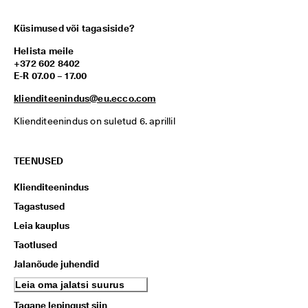
Küsimused või tagasiside?
Helista meile
+372 602 8402
E-R 07.00 – 17.00
klienditeenindus@eu.ecco.com
Klienditeenindus on suletud 6. aprillil
TEENUSED
Klienditeenindus
Tagastused
Leia kauplus
Taotlused
Jalanõude juhendid
Leia oma jalatsi suurus
Tagane lepingust siin