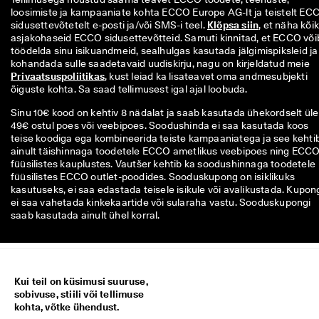
loosimiste ja kampaaniate kohta ECCO Europe AG-lt ja teistelt ECC
sidusettevõtetelt e-posti ja/või SMS-i teel. 
Klõpsa siin
, et näha kõiki
asjakohaseid ECCO sidusettevõtteid. Samuti kinnitad, et ECCO võib
töödelda sinu isikuandmeid, sealhulgas kasutada jälgimispiksleid ja 
kohandada sulle saadetavaid uudiskirju, nagu on kirjeldatud meie 
Privaatsuspoliitikas
, kust leiad ka lisateavet oma andmesubjekti 
õiguste kohta. Sa saad tellimusest igal ajal loobuda.
Sinu 10€ kood on kehtiv 8 nädalat ja saab kasutada ühekordselt üle
49€ ostul poes või veebipoes. Soodushinda ei saa kasutada koos
teise koodiga ega kombineerida teiste kampaaniatega ja see kehti
ainult täishinnaga toodetele ECCO ametlikus veebipoes ning ECC
füüsilistes kauplustes. Vautšer kehtib ka soodushinnaga toodetele
füüsilistes ECCO outlet-poodides. Sooduskupong on isiklikuks
kasutuseks, ei saa edastada teisele isikule või avalikustada. Kupon
ei saa vahetada kinkekaartide või sularaha vastu. Sooduskupongi
saab kasutada ainult ühel korral.
Kui teil on küsimusi suuruse,
sobivuse, stiili või tellimuse
kohta, võtke ühendust.