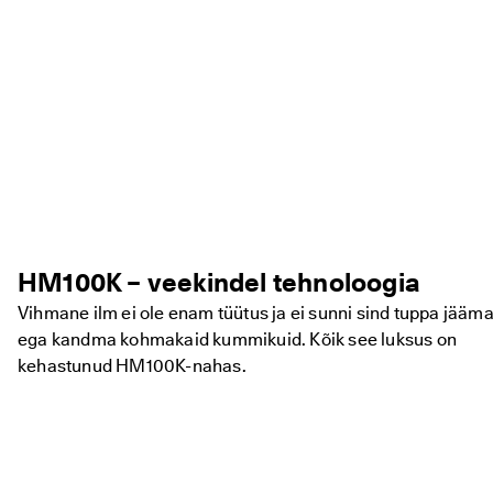
HM100K – veekindel tehnoloogia
Vihmane ilm ei ole enam tüütus ja ei sunni sind tuppa jääm
ega kandma kohmakaid kummikuid. Kõik see luksus on
kehastunud HM100K-nahas.