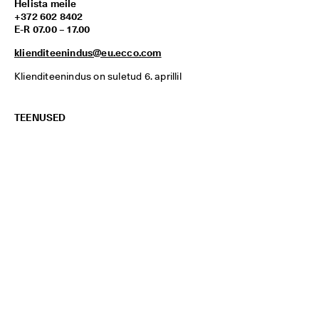
Helista meile
+372 602 8402
E-R 07.00 – 17.00
klienditeenindus@eu.ecco.com
Klienditeenindus on suletud 6. aprillil
TEENUSED
Klienditeenindus
Tagastused
Leia kauplus
Taotlused
Jalanõude juhendid
Leia oma jalatsi suurus
Tagane lepingust siin
Teatada toote ohutuse
probleemist