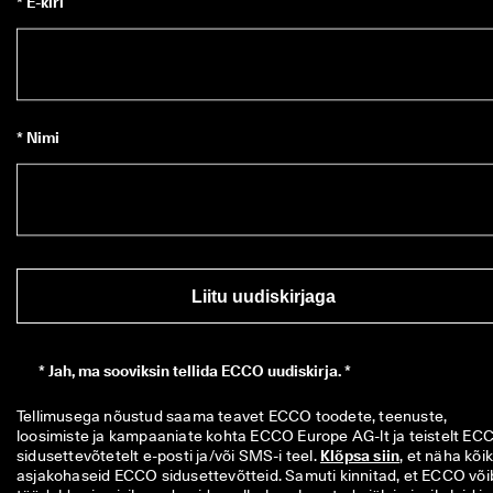
* E-kiri
* Nimi
Liitu uudiskirjaga
*
Jah, ma sooviksin tellida ECCO uudiskirja. *
Tellimusega nõustud saama teavet ECCO toodete, teenuste, 
loosimiste ja kampaaniate kohta ECCO Europe AG-lt ja teistelt ECC
sidusettevõtetelt e-posti ja/või SMS-i teel. 
Klõpsa siin
, et näha kõiki
asjakohaseid ECCO sidusettevõtteid. Samuti kinnitad, et ECCO võib