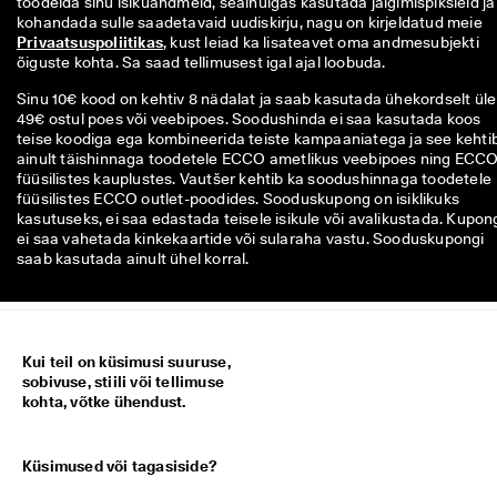
töödelda sinu isikuandmeid, sealhulgas kasutada jälgimispiksleid ja 
kohandada sulle saadetavaid uudiskirju, nagu on kirjeldatud meie 
Privaatsuspoliitikas
, kust leiad ka lisateavet oma andmesubjekti 
õiguste kohta. Sa saad tellimusest igal ajal loobuda.
Sinu 10€ kood on kehtiv 8 nädalat ja saab kasutada ühekordselt üle
49€ ostul poes või veebipoes. Soodushinda ei saa kasutada koos
teise koodiga ega kombineerida teiste kampaaniatega ja see kehti
ainult täishinnaga toodetele ECCO ametlikus veebipoes ning ECC
füüsilistes kauplustes. Vautšer kehtib ka soodushinnaga toodetele
füüsilistes ECCO outlet-poodides. Sooduskupong on isiklikuks
kasutuseks, ei saa edastada teisele isikule või avalikustada. Kupon
ei saa vahetada kinkekaartide või sularaha vastu. Sooduskupongi
saab kasutada ainult ühel korral.
Kui teil on küsimusi suuruse,
sobivuse, stiili või tellimuse
kohta, võtke ühendust.
Küsimused või tagasiside?