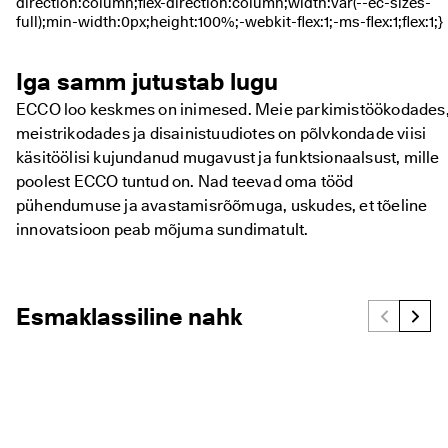
d
s
a
m
Iga samm jutustab lugu
a
l
ECCO loo keskmes on inimesed. Meie parkimistöökodades
t
meistrikodades ja disainistuudiotes on põlvkondade viisi
. 
O
käsitöölisi kujundanud mugavust ja funktsionaalsust, mille
s
poolest ECCO tuntud on. Nad teevad oma tööd
t
pühendumuse ja avastamisrõõmuga, uskudes, et tõeline
a 
k
innovatsioon peab mõjuma sundimatult.
o
h
e
Esmaklassiline nahk