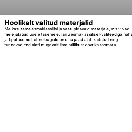
Hoolikalt valitud materjalid
Me kasutame esmaklassilisi ja vastupidavaid materjale, mis viivad 
meie jalatsid uuele tasemele. Tänu esmaklassilise kvaliteediga naha
ja tipptasemel tehnoloogiale on sinu jalad alati kaitstud ning 
tunnevad end alati mugavalt ilma stiilikust ohvriks toomata.