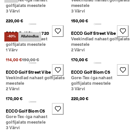
ü
golfijalats meestele
meestele
k 
3 Värvi
3 Värvi
o
n 
220,00 €
150,00 €
a
l
ECCO Golf Street 720
ECCO Golf Street Vibe
a
-40%
Allahindlus
Gore-Tex-iga nahast
Veekindlad nahast golfijalats
n
golfijalats meestele
meestele
u
1 Värv
2 Värvi
d
. 
Eelnev hind {{price}}:
114,00 €
190,00 €
170,00 €
O
s
t
ECCO Golf Street Vibe
ECCO Golf Biom C5
a 
Veekindlad nahast golfijalats
Gore-Tex-iga nahast
k
meestele
golfijalats meestele
u
2 Värvi
3 Värvi
n
i 
170,00 €
220,00 €
5
0
ECCO Golf Biom C5
% 
Gore-Tex-iga nahast
s
golfijalats meestele
o
3 Värvi
o