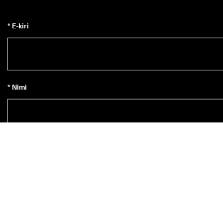
* E-kiri
* Nimi
Liitu uudiskirjaga
*
Jah, ma sooviksin tellida ECCO uudiskirja. *
Tellimusega nõustud saama teavet ECCO toodete, teenuste, 
loosimiste ja kampaaniate kohta ECCO Europe AG-lt ja teistelt ECC