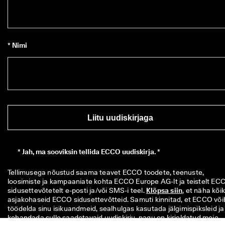
* Nimi
Liitu uudiskirjaga
*
Jah, ma sooviksin tellida ECCO uudiskirja. *
Tellimusega nõustud saama teavet ECCO toodete, teenuste, 
loosimiste ja kampaaniate kohta ECCO Europe AG-lt ja teistelt ECC
sidusettevõtetelt e-posti ja/või SMS-i teel. 
Klõpsa siin
, et näha kõiki
asjakohaseid ECCO sidusettevõtteid. Samuti kinnitad, et ECCO võib
töödelda sinu isikuandmeid, sealhulgas kasutada jälgimispiksleid ja 
kohandada sulle saadetavaid uudiskirju, nagu on kirjeldatud meie 