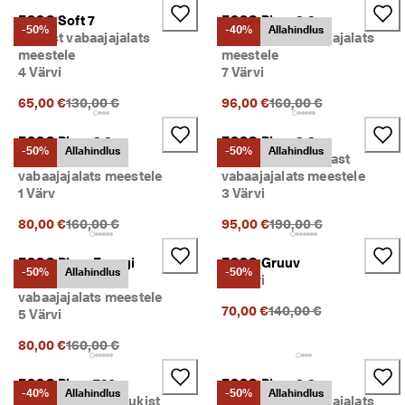
ECCO Soft 7
ECCO Biom 2.2
-50%
-40%
Allahindlus
Nahast vabaajajalats
Seemisest vabaajajalats
meestele
meestele
4 Värvi
7 Värvi
Eelnev hind {{price}}:
Eelnev hind {{price}}:
65,00 €
130,00 €
96,00 €
160,00 €
ECCO Biom 2.2
ECCO Biom 2.2
-50%
Allahindlus
-50%
Allahindlus
Nahast spordi- ja
Gore-Tex-iga nahast
vabaajajalats meestele
vabaajajalats meestele
1 Värv
3 Värvi
Eelnev hind {{price}}:
Eelnev hind {{price}}:
80,00 €
160,00 €
95,00 €
190,00 €
ECCO Biom Energi
ECCO Gruuv
-50%
Allahindlus
-50%
Nahast spordi- ja
3 Värvi
vabaajajalats meestele
Eelnev hind {{price}}:
70,00 €
140,00 €
5 Värvi
Eelnev hind {{price}}:
80,00 €
160,00 €
ECCO Biom 720
ECCO Biom 2.2
-40%
Allahindlus
-50%
Allahindlus
Gore-Tex-iga nubukist
Seemisest vabaajajalats