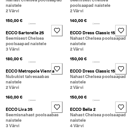
ü
naistele
poolsaapad naistele
k 
2 Värvi
2 Värvi
o
n 
150,00 €
140,00 €
a
l
ECCO Sartorelle 25
ECCO Dress Classic 15
a
Seemisest Chelsea
Nahast Chelsea poolsaapad
n
poolsaapad naistele
naistele
u
3 Värvi
2 Värvi
d
. 
180,00 €
150,00 €
O
s
t
ECCO Metropole Vienna
ECCO Dress Classic 15
a 
Nubukist talvesaabas
Nahast Chelsea poolsaapad
k
naistele
naistele
u
2 Värvi
2 Värvi
n
i 
160,00 €
150,00 €
5
0
ECCO Liva 35
ECCO Bella 2
% 
Seemisnahast poolsaabas
Nahast Chelsea poolsaapad
s
naistele
naistele
o
3 Värvi
4 Värvi
o