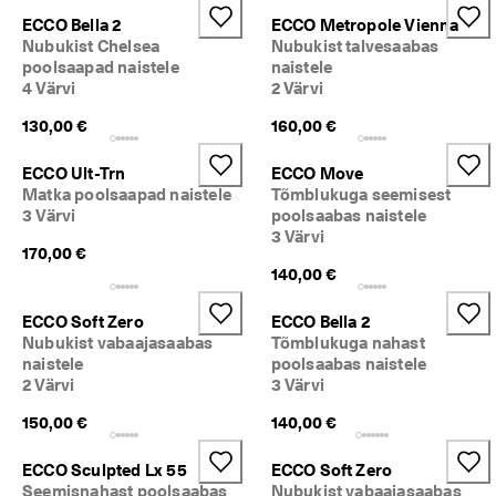
ECCO Bella 2
ECCO Metropole Vienna
Nubukist Chelsea
Nubukist talvesaabas
poolsaapad naistele
naistele
4 Värvi
2 Värvi
130,00 €
160,00 €
ECCO Ult-Trn
ECCO Move
Matka poolsaapad naistele
Tõmblukuga seemisest
3 Värvi
poolsaabas naistele
3 Värvi
170,00 €
140,00 €
ECCO Soft Zero
ECCO Bella 2
Nubukist vabaajasaabas
Tõmblukuga nahast
naistele
poolsaabas naistele
2 Värvi
3 Värvi
150,00 €
140,00 €
ECCO Sculpted Lx 55
ECCO Soft Zero
Seemisnahast poolsaabas
Nubukist vabaajasaabas