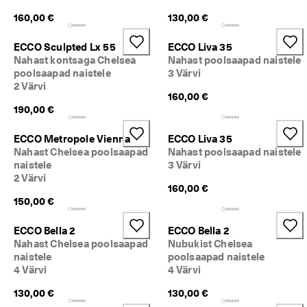
d
160,00 €
130,00 €
s
a
m
ECCO Sculpted Lx 55
ECCO Liva 35
a
Nahast kontsaga Chelsea
Nahast poolsaapad naistele
l
poolsaapad naistele
3 Värvi
t
2 Värvi
. 
160,00 €
O
190,00 €
s
t
ECCO Metropole Vienna
ECCO Liva 35
a 
Nahast Chelsea poolsaapad
Nahast poolsaapad naistele
k
naistele
3 Värvi
o
2 Värvi
h
160,00 €
e
150,00 €
ECCO Bella 2
ECCO Bella 2
Nahast Chelsea poolsaapad
Nubukist Chelsea
naistele
poolsaapad naistele
4 Värvi
4 Värvi
130,00 €
130,00 €