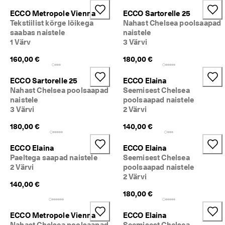
i
Allahindlus
ECCO Metropole Vienna
ECCO Sartorelle 25
h
Tekstiilist kõrge lõikega
Nahast Chelsea poolsaapad
t
saabas naistele
naistele
n
Vaata
e 
1 Värv
3 Värvi
t
160,00 €
180,00 €
ECCO.kollektive
a
g
a
ECCO Sartorelle 25
ECCO Elaina
s
Nahast Chelsea poolsaapad
Seemisest Chelsea
Minu konto
t
naistele
poolsaapad naistele
a
Kauplused
3 Värvi
2 Värvi
m
i
180,00 €
140,00 €
n
e
Hakka ECCO liikmeks ja saad tootepreemiaid, piiratud kogusega tooteid,
ECCO Elaina
ECCO Elaina
osaleda sündmustel ja palju muud.
Paeltega saapad naistele
Seemisest Chelsea
S
o
Loo konto
Logi sisse
2 Värvi
poolsaapad naistele
o
2 Värvi
140,00 €
d
180,00 €
u
s
m
ECCO Metropole Vienna
ECCO Elaina
ü
Nahast Chelsea poolsaapad
Seemisest Chelsea