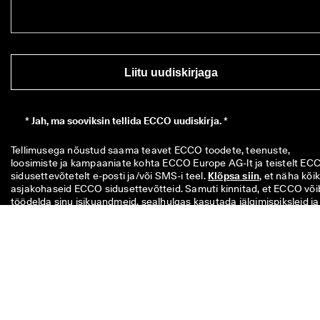
Liitu uudiskirjaga
*
Jah, ma sooviksin tellida ECCO uudiskirja. *
Tellimusega nõustud saama teavet ECCO toodete, teenuste, 
loosimiste ja kampaaniate kohta ECCO Europe AG-lt ja teistelt ECC
sidusettevõtetelt e-posti ja/või SMS-i teel. 
Klõpsa siin
, et näha kõiki
asjakohaseid ECCO sidusettevõtteid. Samuti kinnitad, et ECCO võib
töödelda sinu isikuandmeid, sealhulgas kasutada jälgimispiksleid ja 
kohandada sulle saadetavaid uudiskirju, nagu on kirjeldatud meie 
Privaatsuspoliitikas
, kust leiad ka lisateavet oma andmesubjekti 
õiguste kohta. Sa saad tellimusest igal ajal loobuda.
Sinu 10€ kood on kehtiv 8 nädalat ja saab kasutada ühekordselt üle
49€ ostul poes või veebipoes. Soodushinda ei saa kasutada koos
teise koodiga ega kombineerida teiste kampaaniatega ja see kehti
ainult täishinnaga toodetele ECCO ametlikus veebipoes ning ECC
füüsilistes kauplustes. Vautšer kehtib ka soodushinnaga toodetele