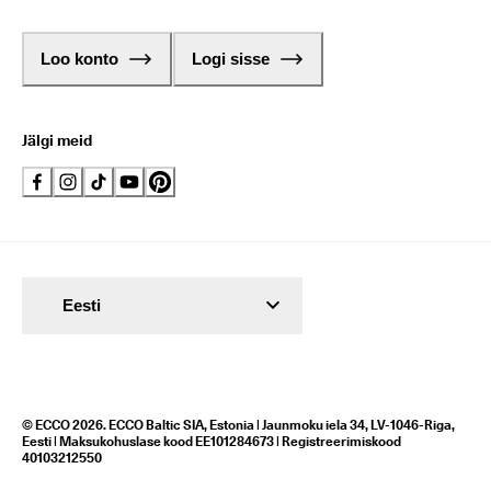
Loo konto
Logi sisse
Jälgi meid
Eesti
© ECCO 2026. ECCO Baltic SIA, Estonia | Jaunmoku iela 34, LV-1046-Riga,
Eesti | Maksukohuslase kood EE101284673 | Registreerimiskood
40103212550