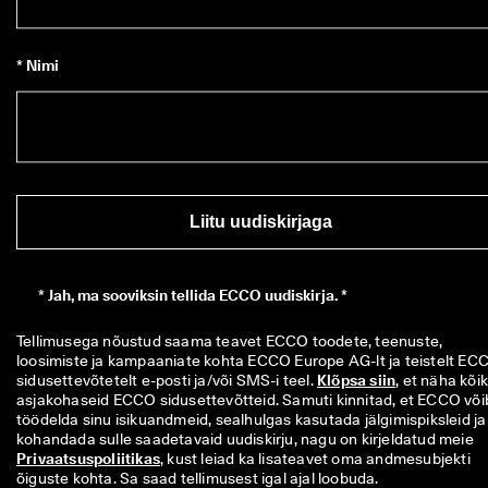
* Nimi
Liitu uudiskirjaga
*
Jah, ma sooviksin tellida ECCO uudiskirja. *
Tellimusega nõustud saama teavet ECCO toodete, teenuste, 
loosimiste ja kampaaniate kohta ECCO Europe AG-lt ja teistelt ECC
sidusettevõtetelt e-posti ja/või SMS-i teel. 
Klõpsa siin
, et näha kõiki
asjakohaseid ECCO sidusettevõtteid. Samuti kinnitad, et ECCO võib
töödelda sinu isikuandmeid, sealhulgas kasutada jälgimispiksleid ja 
kohandada sulle saadetavaid uudiskirju, nagu on kirjeldatud meie 
Privaatsuspoliitikas
, kust leiad ka lisateavet oma andmesubjekti 
õiguste kohta. Sa saad tellimusest igal ajal loobuda.