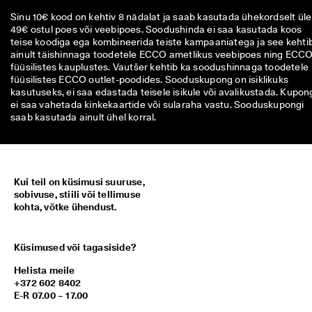
Sinu 10€ kood on kehtiv 8 nädalat ja saab kasutada ühekordselt üle
49€ ostul poes või veebipoes. Soodushinda ei saa kasutada koos
teise koodiga ega kombineerida teiste kampaaniatega ja see kehti
ainult täishinnaga toodetele ECCO ametlikus veebipoes ning ECC
füüsilistes kauplustes. Vautšer kehtib ka soodushinnaga toodetele
füüsilistes ECCO outlet-poodides. Sooduskupong on isiklikuks
kasutuseks, ei saa edastada teisele isikule või avalikustada. Kupon
ei saa vahetada kinkekaartide või sularaha vastu. Sooduskupongi
saab kasutada ainult ühel korral.
Kui teil on küsimusi suuruse,
sobivuse, stiili või tellimuse
kohta, võtke ühendust.
Küsimused või tagasiside?
Helista meile
+372 602 8402
E-R 07.00 – 17.00