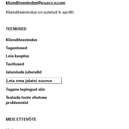
klienditeenindus@eu.ecco.com
Klienditeenindus on suletud 6. aprillil
TEENUSED
Klienditeenindus
Tagastused
Leia kauplus
Taotlused
Jalanõude juhendid
Leia oma jalatsi suurus
Tagane lepingust siin
Teatada toote ohutuse
probleemist
MEIE ETTEVÕTE