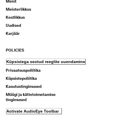
Meist
Meisterlikkus
Kestlikkus
Uudised
Karjäär
POLICIES
Küpsistega seotud reeglite uuendamine
Privaatsuspoliitika
Küpsistepoliitika
Kasutustingimused
Müügi ja kättetoimetamise
tingimused
Activate AudioEye Toolbar