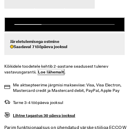
i
Allahindlus
h
t
n
Vaata
e 
t
ECCO.kollektive
a
g
Järeletulemisega ostmine
a
Saadaval 7 tööpäeva jooksul
s
Minu konto
t
a
Kauplused
m
Kõikidele toodetele kehtib 2-aastane seadusest tulenev 
i
vastavusgarantii. 
Loe lähemalt
.
n
e
Hakka ECCO liikmeks ja saad tootepreemiaid, piiratud kogusega tooteid,
Me aktsepteerime järgmisi makseviise: Visa, Visa Electron, 
osaleda sündmustel ja palju muud.
S
Mastercard credit ja Mastercard debit, PayPal, Apple Pay
o
Loo konto
Logi sisse
o
Tarne 3-4 tööpäeva jooksul
d
u
Lihtne tagastus 30 päeva jooksul
s
m
ü
Parim funktsionaalsus on ühendatud värske stiiliga ECCO W