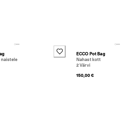
ag
ECCO Pot Bag
 naistele
Nahast kott
2 Värvi
150,00 €