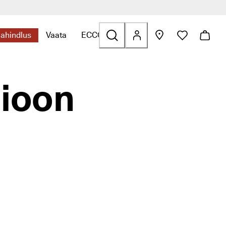
lahindlus
Vaata
ECCO.kollektive
s ava alammenüü
leidmiseks ava alammenüü
essuaarid seotud linkide leidmiseks ava alammenüü
Kategooriaga Allahindlus seotud linkide leidmiseks ava alamme
Kategooriaga Vaata seotud linkide leidmiseks a
Kategooriaga ECCO.kollektive seotud l
sioon