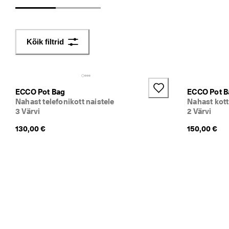
l
i
h
t
Kõik filtrid
n
e 
t
a
g
ECCO Pot Bag
ECCO Pot B
a
Nahast telefonikott naistele
Nahast kott
s
3 Värvi
2 Värvi
t
a
130,00 €
150,00 €
m
i
n
e
S
o
o
d
u