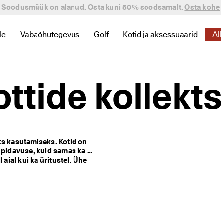
Soodusmüük on alanud. Osta kuni 50% soodsamalt.
Osta kohe
le
Vabaõhutegevus
Golf
Kotid ja aksessuaarid
Al
miseks ava alammenüü
linkide leidmiseks ava alammenüü
tele seotud linkide leidmiseks ava alammenüü
gooriaga Lastele seotud linkide leidmiseks ava alammenüü
Kategooriaga Vabaõhutegevus seotud linkide leidmisek
Kategooriaga Golf seotud linkide 
Kategooriaga Kotid ja aks
ttide kollekt
s kasutamiseks. Kotid on 
upidavuse, kuid samas ka 
ajal kui ka üritustel. Ühe 
siiski on seal piisavalt ruumi 
akott, pastakad ja juhtmevabad 
mugavalt vabaks ja D-kujulise 
suaare, et muuta oma kott 
olukorras. Uudista meie 
kande-