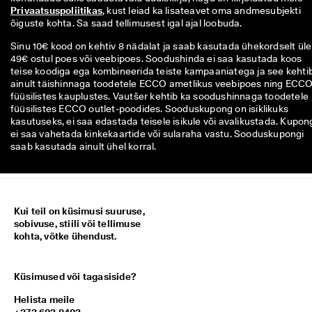
Privaatsuspoliitikas
, kust leiad ka lisateavet oma andmesubjekti 
õiguste kohta. Sa saad tellimusest igal ajal loobuda.
Sinu 10€ kood on kehtiv 8 nädalat ja saab kasutada ühekordselt üle
49€ ostul poes või veebipoes. Soodushinda ei saa kasutada koos
teise koodiga ega kombineerida teiste kampaaniatega ja see kehti
ainult täishinnaga toodetele ECCO ametlikus veebipoes ning ECC
füüsilistes kauplustes. Vautšer kehtib ka soodushinnaga toodetele
füüsilistes ECCO outlet-poodides. Sooduskupong on isiklikuks
kasutuseks, ei saa edastada teisele isikule või avalikustada. Kupon
ei saa vahetada kinkekaartide või sularaha vastu. Sooduskupongi
saab kasutada ainult ühel korral.
Kui teil on küsimusi suuruse,
sobivuse, stiili või tellimuse
kohta, võtke ühendust.
Küsimused või tagasiside?
Helista meile