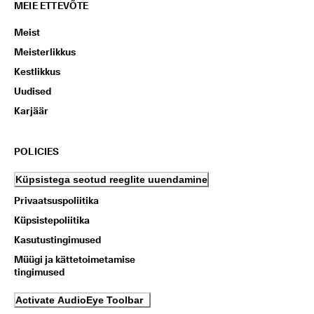
MEIE ETTEVÕTE
Meist
Meisterlikkus
Kestlikkus
Uudised
Karjäär
POLICIES
Küpsistega seotud reeglite uuendamine
Privaatsuspoliitika
Küpsistepoliitika
Kasutustingimused
Müügi ja kättetoimetamise
tingimused
Activate AudioEye Toolbar