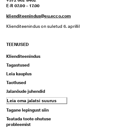
+372 602 8402
E-R 07.00 – 17.00
klienditeenindus@eu.ecco.com
Klienditeenindus on suletud 6. aprillil
TEENUSED
Klienditeenindus
Tagastused
Leia kauplus
Taotlused
Jalanõude juhendid
Leia oma jalatsi suurus
Tagane lepingust siin
Teatada toote ohutuse
probleemist