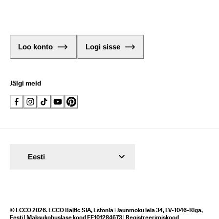
Loo konto
Logi sisse
Jälgi meid
Eesti
© ECCO 2026. ECCO Baltic SIA, Estonia | Jaunmoku iela 34, LV-1046-Riga,
Eesti | Maksukohuslase kood EE101284673 | Registreerimiskood