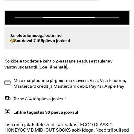
i
Allahindlus
h
t
n
Vaata
e 
t
ECCO.kollektive
Järeletulemisega ostmine
a
Saadaval 7 tööpäeva jooksul
g
a
s
Minu konto
t
Kõikidele toodetele kehtib 2-aastane seadusest tulenev 
a
Kauplused
vastavusgarantii. 
Loe lähemalt
.
m
i
n
Me aktsepteerime järgmisi makseviise: Visa, Visa Electron, 
e
Hakka ECCO liikmeks ja saad tootepreemiaid, piiratud kogusega tooteid,
Mastercard credit ja Mastercard debit, PayPal, Apple Pay
osaleda sündmustel ja palju muud.
S
Tarne 3-4 tööpäeva jooksul
o
Loo konto
Logi sisse
o
d
Lihtne tagastus 30 päeva jooksul
u
s
Lisa oma jalatsitele veidi särtsakust ECCO CLASSIC
m
HONEYCOMB MID-CUT SOCKS sokkidega. Need triibulised
ü