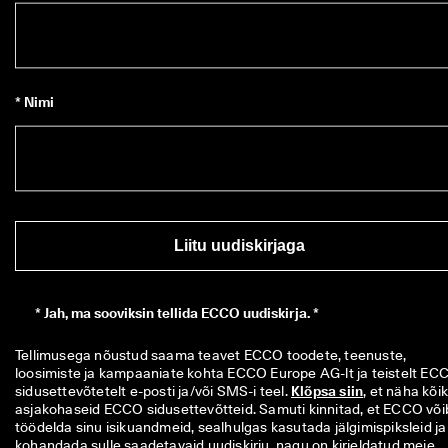
* Nimi
Liitu uudiskirjaga
*
Jah, ma sooviksin tellida ECCO uudiskirja. *
Tellimusega nõustud saama teavet ECCO toodete, teenuste, 
loosimiste ja kampaaniate kohta ECCO Europe AG-lt ja teistelt ECC
sidusettevõtetelt e-posti ja/või SMS-i teel. 
Klõpsa siin
, et näha kõiki
asjakohaseid ECCO sidusettevõtteid. Samuti kinnitad, et ECCO võib
töödelda sinu isikuandmeid, sealhulgas kasutada jälgimispiksleid ja 
kohandada sulle saadetavaid uudiskirju, nagu on kirjeldatud meie 