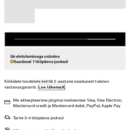
i
Allahindlus
h
t
n
Vaata
e 
t
ECCO.kollektive
a
g
a
s
Minu konto
t
Järeletulemisega ostmine
a
Saadaval 7 tööpäeva jooksul
Kauplused
m
i
n
Kõikidele toodetele kehtib 2-aastane seadusest tulenev 
e
Hakka ECCO liikmeks ja saad tootepreemiaid, piiratud kogusega tooteid,
vastavusgarantii. 
Loe lähemalt
.
osaleda sündmustel ja palju muud.
S
o
Loo konto
Logi sisse
Me aktsepteerime järgmisi makseviise: Visa, Visa Electron, 
o
Mastercard credit ja Mastercard debit, PayPal, Apple Pay
d
u
s
Tarne 3-4 tööpäeva jooksul
m
ü