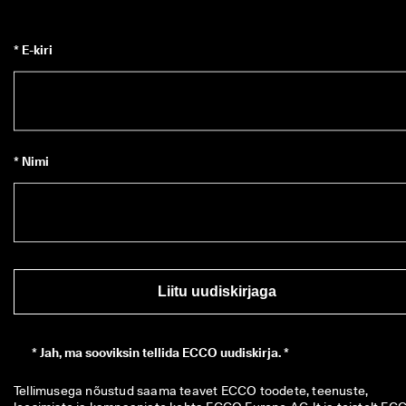
* E-kiri
* Nimi
Liitu uudiskirjaga
*
Jah, ma sooviksin tellida ECCO uudiskirja. *
Tellimusega nõustud saama teavet ECCO toodete, teenuste, 