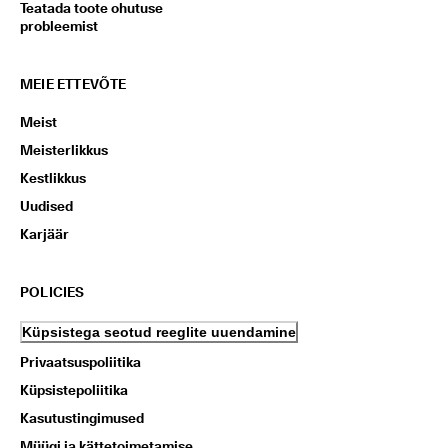
Teatada toote ohutuse
probleemist
MEIE ETTEVÕTE
Meist
Meisterlikkus
Kestlikkus
Uudised
Karjäär
POLICIES
Küpsistega seotud reeglite uuendamine
Privaatsuspoliitika
Küpsistepoliitika
Kasutustingimused
Müügi ja kättetoimetamise