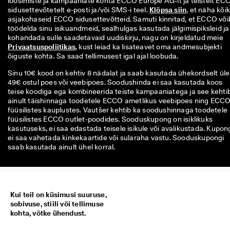
loosimiste ja kampaaniate kohta ECCO Europe AG-lt ja teistelt ECC
sidusettevõtetelt e-posti ja/või SMS-i teel. 
Klõpsa siin
, et näha kõiki
asjakohaseid ECCO sidusettevõtteid. Samuti kinnitad, et ECCO võib
töödelda sinu isikuandmeid, sealhulgas kasutada jälgimispiksleid ja 
kohandada sulle saadetavaid uudiskirju, nagu on kirjeldatud meie 
Privaatsuspoliitikas
, kust leiad ka lisateavet oma andmesubjekti 
õiguste kohta. Sa saad tellimusest igal ajal loobuda.
Sinu 10€ kood on kehtiv 8 nädalat ja saab kasutada ühekordselt üle
49€ ostul poes või veebipoes. Soodushinda ei saa kasutada koos
teise koodiga ega kombineerida teiste kampaaniatega ja see kehti
ainult täishinnaga toodetele ECCO ametlikus veebipoes ning ECC
füüsilistes kauplustes. Vautšer kehtib ka soodushinnaga toodetele
füüsilistes ECCO outlet-poodides. Sooduskupong on isiklikuks
kasutuseks, ei saa edastada teisele isikule või avalikustada. Kupon
ei saa vahetada kinkekaartide või sularaha vastu. Sooduskupongi
saab kasutada ainult ühel korral.
Kui teil on küsimusi suuruse,
sobivuse, stiili või tellimuse
kohta, võtke ühendust.