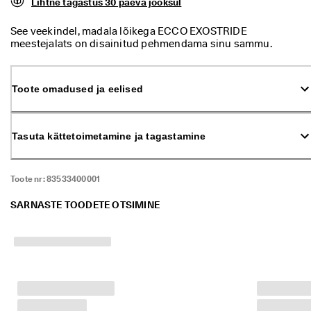
Lihtne tagastus 30 päeva jooksul
ü
k 
See veekindel, madala lõikega ECCO EXOSTRIDE
o
meestejalats on disainitud pehmendama sinu sammu.
n 
Loodud hingavast tekstiilist koos GORE-TEX-i voodriga.
a
Seda kerget spordi- ja vabaajajalatsit on täiustatud kummist
l
välistallaga haarduvuse tagamiseks.
a
Toote omadused ja eelised
n
u
d
. 
Tasuta kättetoimetamine ja tagastamine
O
s
t
Toote nr:
83533400001
a 
k
SARNASTE TOODETE OTSIMINE
u
n
i 
5
0
% 
s
o
o