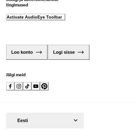
tingimused
Activate AudioEye Toolbar
Loo konto
Logi sisse
Jälgi meid
Eesti