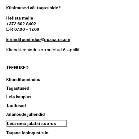
Küsimused või tagasiside?
Helista meile
+372 602 8402
E-R 07.00 – 17.00
klienditeenindus@eu.ecco.com
Klienditeenindus on suletud 6. aprillil
TEENUSED
Klienditeenindus
Tagastused
Leia kauplus
Taotlused
Jalanõude juhendid
Leia oma jalatsi suurus
Tagane lepingust siin