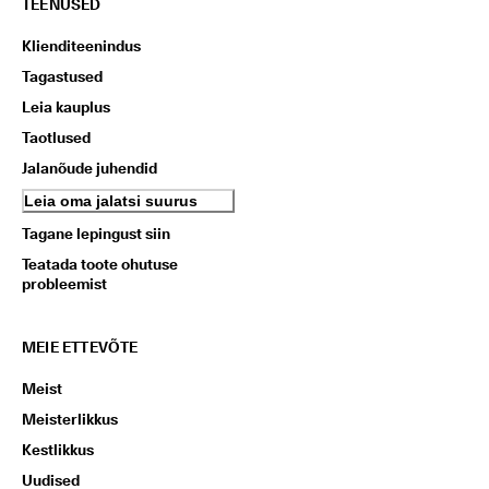
TEENUSED
Klienditeenindus
Tagastused
Leia kauplus
Taotlused
Jalanõude juhendid
Leia oma jalatsi suurus
Tagane lepingust siin
Teatada toote ohutuse
probleemist
MEIE ETTEVÕTE
Meist
Meisterlikkus
Kestlikkus
Uudised