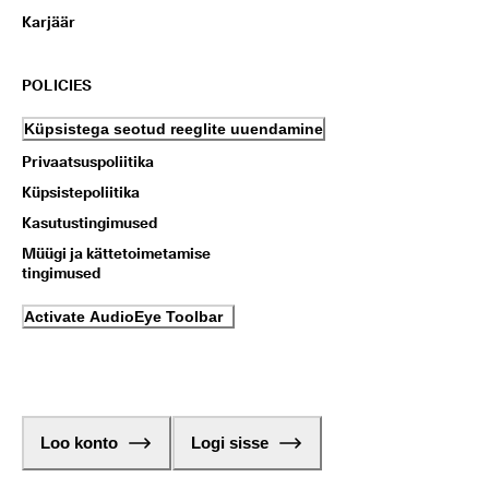
Karjäär
POLICIES
Küpsistega seotud reeglite uuendamine
Privaatsuspoliitika
Küpsistepoliitika
Kasutustingimused
Müügi ja kättetoimetamise
tingimused
Activate AudioEye Toolbar
Loo konto
Logi sisse