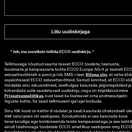
Liitu uudiskirjaga
*
Jah, ma sooviksin tellida ECCO uudiskirja. *
Tellimusega nõustud saama teavet ECCO toodete, teenuste, 
loosimiste ja kampaaniate kohta ECCO Europe AG-lt ja teistelt ECC
sidusettevõtetelt e-posti ja/või SMS-i teel. 
Klõpsa siin
, et näha kõiki
asjakohaseid ECCO sidusettevõtteid. Samuti kinnitad, et ECCO võib
töödelda sinu isikuandmeid, sealhulgas kasutada jälgimispiksleid ja 
kohandada sulle saadetavaid uudiskirju, nagu on kirjeldatud meie 
Privaatsuspoliitikas
, kust leiad ka lisateavet oma andmesubjekti 
õiguste kohta. Sa saad tellimusest igal ajal loobuda.
Sinu 10€ kood on kehtiv 8 nädalat ja saab kasutada ühekordselt üle
49€ ostul poes või veebipoes. Soodushinda ei saa kasutada koos
teise koodiga ega kombineerida teiste kampaaniatega ja see kehti
ainult täishinnaga toodetele ECCO ametlikus veebipoes ning ECC