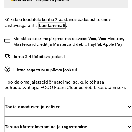
i
Allahindlus
h
t
n
Kõikidele toodetele kehtib 2-aastane seadusest tulenev 
Vaata
e 
vastavusgarantii. 
Loe lähemalt
.
t
ECCO.kollektive
a
Me aktsepteerime järgmisi makseviise: Visa, Visa Electron, 
g
Mastercard credit ja Mastercard debit, PayPal, Apple Pay
a
s
Minu konto
t
Tarne 3-4 tööpäeva jooksul
a
Kauplused
m
Lihtne tagastus 30 päeva jooksul
i
n
Hoolda oma jalatseid õrnatoimelise, kuid tõhusa
e
Hakka ECCO liikmeks ja saad tootepreemiaid, piiratud kogusega tooteid,
puhastusvahuga ECCO Foam Cleaner. Sobib kasutamiseks
osaleda sündmustel ja palju muud.
S
nahal, seemisel, nubuknahal ja tekstiilidel. See puhastusvaht
o
Loo konto
Logi sisse
sobib ideaalselt nii pealsete, kui ka voodri puhastamiseks.
o
Mitte kasutada käsitsi viimistletud ECCO värvimata
Toote omadused ja eelised
d
vasikanahal.
u
s
m
Tasuta kättetoimetamine ja tagastamine
ü