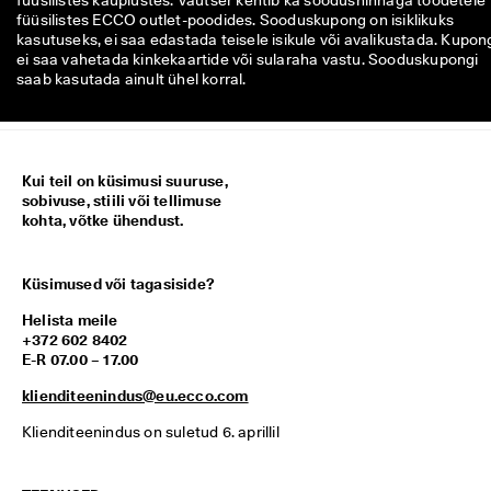
füüsilistes kauplustes. Vautšer kehtib ka soodushinnaga toodetele
füüsilistes ECCO outlet-poodides. Sooduskupong on isiklikuks
kasutuseks, ei saa edastada teisele isikule või avalikustada. Kupon
ei saa vahetada kinkekaartide või sularaha vastu. Sooduskupongi
saab kasutada ainult ühel korral.
Kui teil on küsimusi suuruse,
sobivuse, stiili või tellimuse
kohta, võtke ühendust.
Küsimused või tagasiside?
Helista meile
+372 602 8402
E-R 07.00 – 17.00
klienditeenindus@eu.ecco.com
Klienditeenindus on suletud 6. aprillil