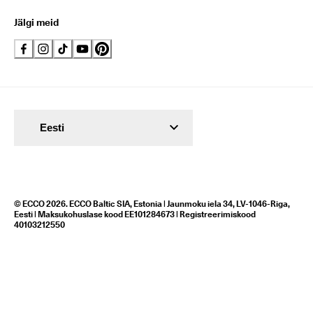
Jälgi meid
Eesti
© ECCO 2026. ECCO Baltic SIA, Estonia | Jaunmoku iela 34, LV-1046-Riga,
Eesti | Maksukohuslase kood EE101284673 | Registreerimiskood
40103212550