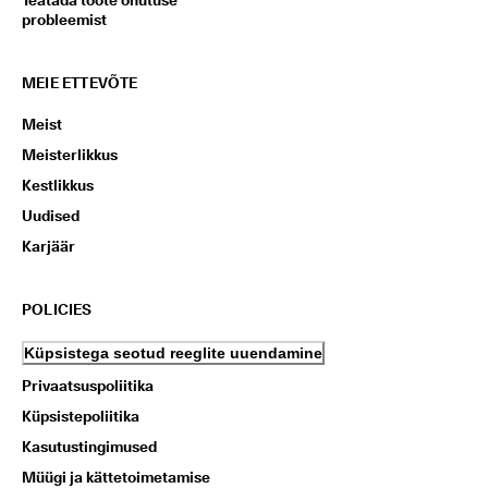
Teatada toote ohutuse
probleemist
MEIE ETTEVÕTE
Meist
Meisterlikkus
Kestlikkus
Uudised
Karjäär
POLICIES
Küpsistega seotud reeglite uuendamine
Privaatsuspoliitika
Küpsistepoliitika
Kasutustingimused
Müügi ja kättetoimetamise