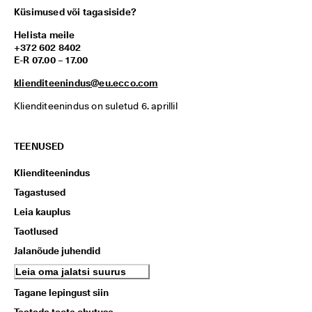
Küsimused või tagasiside?
Helista meile
+372 602 8402
E-R 07.00 – 17.00
klienditeenindus@eu.ecco.com
Klienditeenindus on suletud 6. aprillil
TEENUSED
Klienditeenindus
Tagastused
Leia kauplus
Taotlused
Jalanõude juhendid
Leia oma jalatsi suurus
Tagane lepingust siin