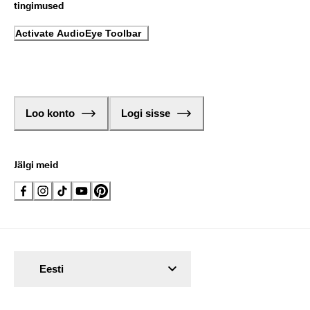
tingimused
Activate AudioEye Toolbar
Loo konto
Logi sisse
Jälgi meid
Eesti