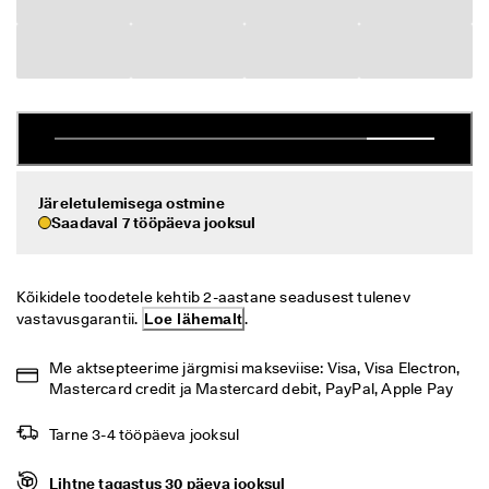
i
Allahindlus
h
t
n
Vaata
e 
t
ECCO.kollektive
a
g
a
s
Järeletulemisega ostmine
Minu konto
t
Saadaval 7 tööpäeva jooksul
a
Kauplused
m
i
n
Kõikidele toodetele kehtib 2-aastane seadusest tulenev 
e
Hakka ECCO liikmeks ja saad tootepreemiaid, piiratud kogusega tooteid,
vastavusgarantii. 
Loe lähemalt
.
osaleda sündmustel ja palju muud.
S
o
Loo konto
Logi sisse
Me aktsepteerime järgmisi makseviise: Visa, Visa Electron, 
o
Mastercard credit ja Mastercard debit, PayPal, Apple Pay
d
u
Tarne 3-4 tööpäeva jooksul
s
m
ü
Lihtne tagastus 30 päeva jooksul