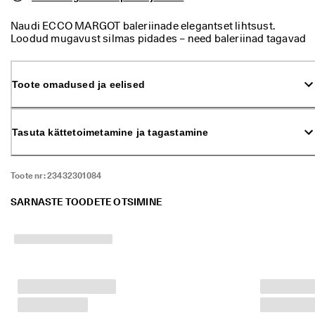
ü
k 
Naudi ECCO MARGOT baleriinade elegantset lihtsust.
o
Loodud mugavust silmas pidades – need baleriinad tagavad
n 
ideaalse istuvuse liikumist armastavatele naistele. Need
a
baleriinad, mis sobivad ideaalselt nii vabaajastiiliga kui ka
l
peenemasse konteksti, esindavad parimat praktilist stiili.
a
Toote omadused ja eelised
n
u
d
Tasuta kättetoimetamine ja tagastamine
. 
O
s
t
Toote nr:
23432301084
a 
k
SARNASTE TOODETE OTSIMINE
u
n
i 
5
0
% 
s
o
o