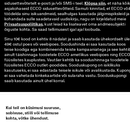
sidusettevõtetelt e-posti ja/või SMS-i teel. 
Klõpsa siin
, et näha kõiki
asjakohaseid ECCO sidusettevõtteid. Samuti kinnitad, et ECCO võib
töödelda sinu isikuandmeid, sealhulgas kasutada jälgimispiksleid ja 
kohandada sulle saadetavaid uudiskirju, nagu on kirjeldatud meie 
Privaatsuspoliitikas
, kust leiad ka lisateavet oma andmesubjekti 
õiguste kohta. Sa saad tellimusest igal ajal loobuda.
Sinu 10€ kood on kehtiv 8 nädalat ja saab kasutada ühekordselt üle
49€ ostul poes või veebipoes. Soodushinda ei saa kasutada koos
teise koodiga ega kombineerida teiste kampaaniatega ja see kehti
ainult täishinnaga toodetele ECCO ametlikus veebipoes ning ECC
füüsilistes kauplustes. Vautšer kehtib ka soodushinnaga toodetele
füüsilistes ECCO outlet-poodides. Sooduskupong on isiklikuks
kasutuseks, ei saa edastada teisele isikule või avalikustada. Kupon
ei saa vahetada kinkekaartide või sularaha vastu. Sooduskupongi
saab kasutada ainult ühel korral.
Kui teil on küsimusi suuruse,
sobivuse, stiili või tellimuse
kohta, võtke ühendust.