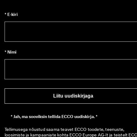
* E-kiri
* Nimi
Liitu uudiskirjaga
*
Jah, ma sooviksin tellida ECCO uudiskirja. *
Tellimusega nõustud saama teavet ECCO toodete, teenuste, 
loosimiste ja kampaaniate kohta ECCO Europe AG-lt ja teistelt ECC