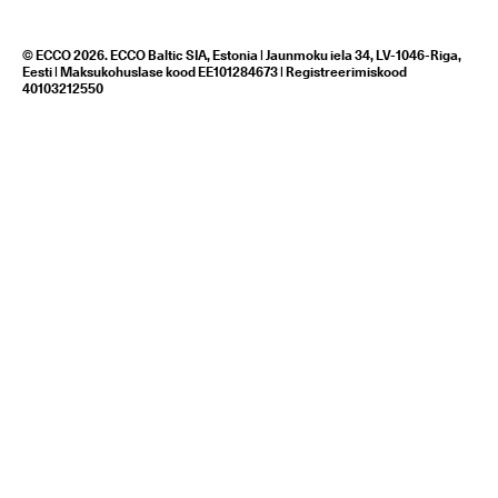
© ECCO 2026. ECCO Baltic SIA, Estonia | Jaunmoku iela 34, LV-1046-Riga,
Eesti | Maksukohuslase kood EE101284673 | Registreerimiskood
40103212550