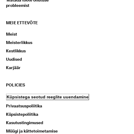
Teatada toote ohutuse
probleemist
MEIE ETTEVÕTE
Meist
Meisterlikkus
Kestlikkus
Uudised
Karjäär
POLICIES
Küpsistega seotud reeglite uuendamine
Privaatsuspoliitika
Küpsistepoliitika
Kasutustingimused
Müügi ja kättetoimetamise