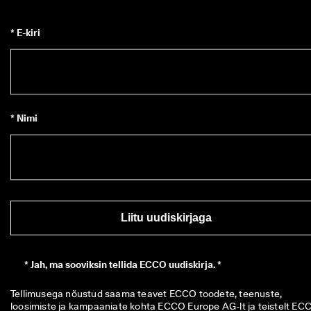
* E-kiri
* Nimi
Liitu uudiskirjaga
*
Jah, ma sooviksin tellida ECCO uudiskirja. *
Tellimusega nõustud saama teavet ECCO toodete, teenuste, 
loosimiste ja kampaaniate kohta ECCO Europe AG-lt ja teistelt ECC