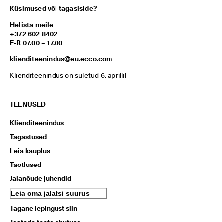
Küsimused või tagasiside?
Helista meile
+372 602 8402
E-R 07.00 – 17.00
klienditeenindus@eu.ecco.com
Klienditeenindus on suletud 6. aprillil
TEENUSED
Klienditeenindus
Tagastused
Leia kauplus
Taotlused
Jalanõude juhendid
Leia oma jalatsi suurus
Tagane lepingust siin