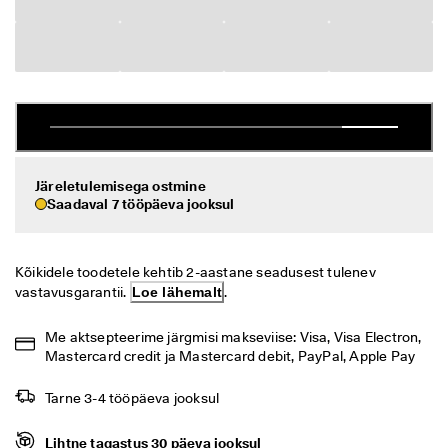
i
Allahindlus
h
t
n
Vaata
e 
t
ECCO.kollektive
a
g
a
s
Järeletulemisega ostmine
Minu konto
t
Saadaval 7 tööpäeva jooksul
a
Kauplused
m
i
n
Kõikidele toodetele kehtib 2-aastane seadusest tulenev 
e
Hakka ECCO liikmeks ja saad tootepreemiaid, piiratud kogusega tooteid,
vastavusgarantii. 
Loe lähemalt
.
osaleda sündmustel ja palju muud.
S
o
Loo konto
Logi sisse
Me aktsepteerime järgmisi makseviise: Visa, Visa Electron, 
o
Mastercard credit ja Mastercard debit, PayPal, Apple Pay
d
u
Tarne 3-4 tööpäeva jooksul
s
m
ü
Lihtne tagastus 30 päeva jooksul