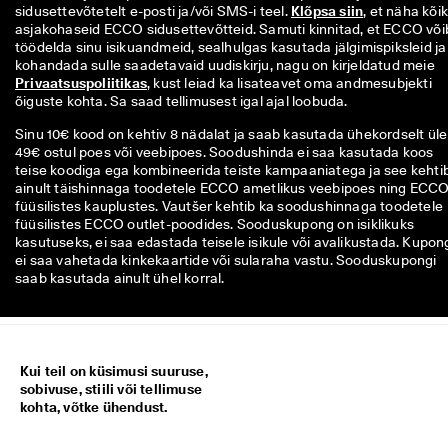
sidusettevõtetelt e-posti ja/või SMS-i teel. 
Klõpsa siin
, et näha kõiki
asjakohaseid ECCO sidusettevõtteid. Samuti kinnitad, et ECCO võib
töödelda sinu isikuandmeid, sealhulgas kasutada jälgimispiksleid ja 
kohandada sulle saadetavaid uudiskirju, nagu on kirjeldatud meie 
Privaatsuspoliitikas
, kust leiad ka lisateavet oma andmesubjekti 
õiguste kohta. Sa saad tellimusest igal ajal loobuda.
Sinu 10€ kood on kehtiv 8 nädalat ja saab kasutada ühekordselt üle
49€ ostul poes või veebipoes. Soodushinda ei saa kasutada koos
teise koodiga ega kombineerida teiste kampaaniatega ja see kehti
ainult täishinnaga toodetele ECCO ametlikus veebipoes ning ECC
füüsilistes kauplustes. Vautšer kehtib ka soodushinnaga toodetele
füüsilistes ECCO outlet-poodides. Sooduskupong on isiklikuks
kasutuseks, ei saa edastada teisele isikule või avalikustada. Kupon
ei saa vahetada kinkekaartide või sularaha vastu. Sooduskupongi
saab kasutada ainult ühel korral.
Kui teil on küsimusi suuruse,
sobivuse, stiili või tellimuse
kohta, võtke ühendust.