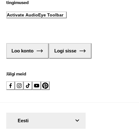
tingimused
Activate AudioEye Toolbar
Loo konto
Logi sisse
Jälgi meid
Eesti