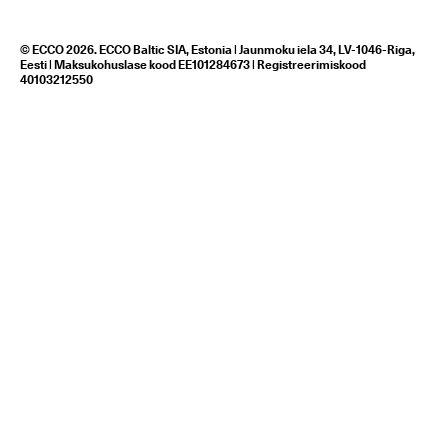
© ECCO 2026. ECCO Baltic SIA, Estonia | Jaunmoku iela 34, LV-1046-Riga,
Eesti | Maksukohuslase kood EE101284673 | Registreerimiskood
40103212550