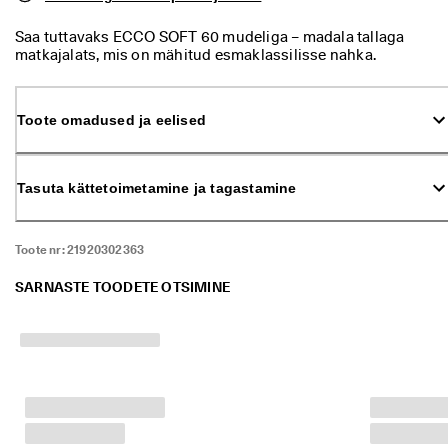
ü
k 
Saa tuttavaks ECCO SOFT 60 mudeliga – madala tallaga
o
matkajalats, mis on mähitud esmaklassilisse nahka.
n 
Disainitud moekale naisele, kes on valmis kõigeks, mida elu
a
ette toob, nii töö- kui ka puhkepäeval. Proovi mugavust, mida
l
sa pole varem tundnud – see on nagu kõnniksid pehmetel
a
Toote omadused ja eelised
udusulgedel.
n
u
d
Tasuta kättetoimetamine ja tagastamine
. 
O
s
t
Toote nr:
21920302363
a 
k
SARNASTE TOODETE OTSIMINE
u
n
i 
5
0
% 
s
o
o