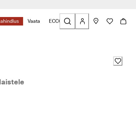
lahindlus
Vaata
ECCO.kollektive
s ava alammenüü
leidmiseks ava alammenüü
essuaarid seotud linkide leidmiseks ava alammenüü
Kategooriaga Allahindlus seotud linkide leidmiseks ava alamme
Kategooriaga Vaata seotud linkide leidmiseks a
Kategooriaga ECCO.kollektive seotud l
aistele