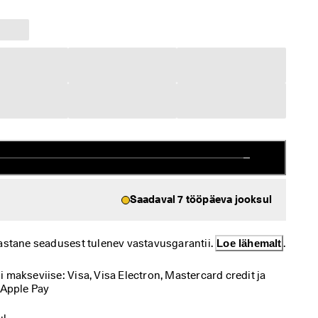
Saadaval 7 tööpäeva jooksul
astane seadusest tulenev vastavusgarantii. 
Loe lähemalt
.
makseviise: Visa, Visa Electron, Mastercard credit ja 
 Apple Pay