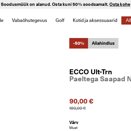
Soodusmüük on alanud. Osta kuni 50% soodsamalt.
Osta kohe
le
Vabaõhutegevus
Golf
Kotid ja aksessuaarid
Al
miseks ava alammenüü
linkide leidmiseks ava alammenüü
tele seotud linkide leidmiseks ava alammenüü
gooriaga Lastele seotud linkide leidmiseks ava alammenüü
Kategooriaga Vabaõhutegevus seotud linkide leidmisek
Kategooriaga Golf seotud linkide 
Kategooriaga Kotid ja aks
-50%
Allahindlus
ECCO Ult-Trn
Paeltega Saapad N
90,00 €
180,00 €
Värv
Must