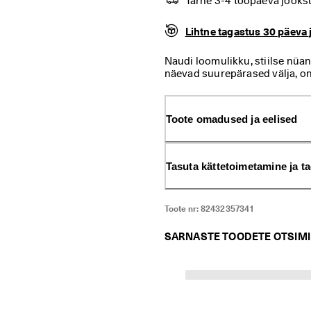
Tarne 3-4 tööpäeva jooks
Lihtne tagastus 30 päeva 
Naudi loomulikku, stiilse nüa
näevad suurepärased välja, o
Matkajalatsil on Michelini ku
haarduvuse ja kerge PHORENE™
on hõlpsalt seotavad tekstiil
Toote omadused ja eelised
kiht, mis hoiab su jalad kuiva
Tasuta kättetoimetamine ja t
Toote nr:
82432357341
SARNASTE TOODETE OTSIM