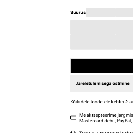
Suurus
Järeletulemisega ostmine
Kõikidele toodetele kehtib 2-a
Me aktsepteerime järgmisi 
Mastercard debit, PayPal,