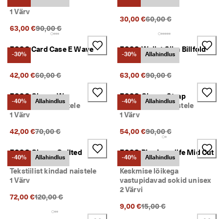
Purse
1 Värv
1 Värv
Eelnev hind {{price}}:
30,00 €
60,00 €
Eelnev hind {{price}}:
63,00 €
90,00 €
ECCO Card Case E Wave
ECCO Wallet Slim Billfold
-30%
-30%
Allahindlus
1 Värv
1 Värv
Eelnev hind {{price}}:
Eelnev hind {{price}}:
42,00 €
60,00 €
63,00 €
90,00 €
ECCO Gloves W
ECCO Gloves Strap
-40%
Allahindlus
-40%
Allahindlus
Nahkkindad naistele
Nahkkindad meestele
1 Värv
1 Värv
Eelnev hind {{price}}:
Eelnev hind {{price}}:
42,00 €
70,00 €
54,00 €
90,00 €
ECCO Gloves Quilted
ECCO Play Longlife Mid Cut
-40%
Allahindlus
-40%
Allahindlus
Mittens
Kid
Tekstiilist kindad naistele
Keskmise lõikega
1 Värv
vastupidavad sokid unisex
2 Värvi
Eelnev hind {{price}}:
72,00 €
120,00 €
Eelnev hind {{price}}:
9,00 €
15,00 €