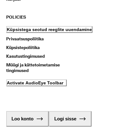
POLICIES
Küpsistega seotud reeglite uuendamine
Privaatsuspoliitika
Küpsistepoliitika
Kasutustingimused
Müügi ja kättetoimetamise
tingimused
Activate AudioEye Toolbar
Loo konto
Logi sisse