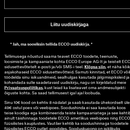
Liitu uudiskirjaga
*
Jah, ma sooviksin tellida ECCO uudiskirja. *
Tellimusega nõustud saama teavet ECCO toodete, teenuste, 
loosimiste ja kampaaniate kohta ECCO Europe AG-lt ja teistelt ECC
sidusettevõtetelt e-posti ja/või SMS-i teel. 
Klõpsa siin
, et näha kõiki
asjakohaseid ECCO sidusettevõtteid. Samuti kinnitad, et ECCO võib
töödelda sinu isikuandmeid, sealhulgas kasutada jälgimispiksleid ja 
kohandada sulle saadetavaid uudiskirju, nagu on kirjeldatud meie 
Privaatsuspoliitikas
, kust leiad ka lisateavet oma andmesubjekti 
õiguste kohta. Sa saad tellimusest igal ajal loobuda.
Sinu 10€ kood on kehtiv 8 nädalat ja saab kasutada ühekordselt üle
49€ ostul poes või veebipoes. Soodushinda ei saa kasutada koos
teise koodiga ega kombineerida teiste kampaaniatega ja see kehti
ainult täishinnaga toodetele ECCO ametlikus veebipoes ning ECC
füüsilistes kauplustes. Vautšer kehtib ka soodushinnaga toodetele
füüsilistes ECCO outlet-poodides. Sooduskupong on isiklikuks