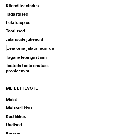
Klienditeenindus
Tagastused
Leia kauplus
Taotlused
Jalanõude juhendid
Leia oma jalatsi suurus
Tagane lepingust siin
Teatada toote ohutuse
probleemist
MEIE ETTEVÕTE
Meist
Meisterlikkus
Kestlikkus
Uudised
Karjäär