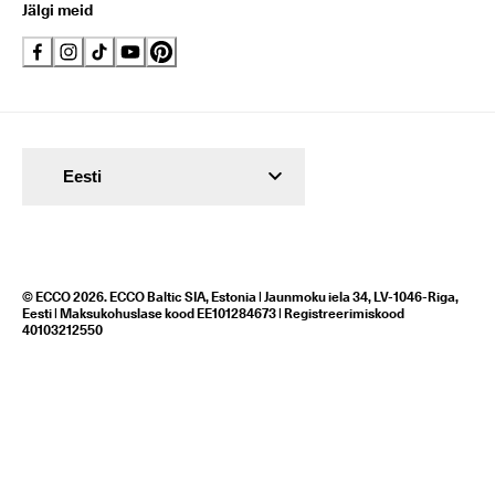
Jälgi meid
Eesti
© ECCO 2026. ECCO Baltic SIA, Estonia | Jaunmoku iela 34, LV-1046-Riga,
Eesti | Maksukohuslase kood EE101284673 | Registreerimiskood
40103212550