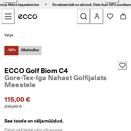
K
•
ne ja lihtne tagastamine
Soodusmüük on alanud. Osta kuni 50% soodsam
i
Põhisisu algus
i
r
e 
k
Uus
o
Valge
h
a
Naistele
l
-50%
Allahindlus
e
t
Meestele
o
ECCO Golf Biom C4
i
Gore-Tex-Iga Nahast Golfijalats
m
Lastele
e
Meestele
t
a
Vabaõhutegevus
m
115,00 €
i
230,00 €
Golf
n
e 
j
See toode on väljamüüdud.
Kotid ja aksessuaarid
a 
l
Palun vali teine värv või suurus.