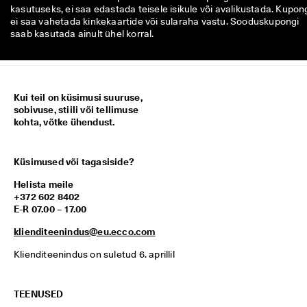
kasutuseks, ei saa edastada teisele isikule või avalikustada. Kupon
ei saa vahetada kinkekaartide või sularaha vastu. Sooduskupongi
saab kasutada ainult ühel korral.
Kui teil on küsimusi suuruse,
sobivuse, stiili või tellimuse
kohta, võtke ühendust.
Küsimused või tagasiside?
Helista meile
+372 602 8402
E-R 07.00 – 17.00
klienditeenindus@eu.ecco.com
Klienditeenindus on suletud 6. aprillil
TEENUSED