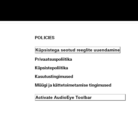
POLICIES
Küpsistega seotud reeglite uuendamine
Privaatsuspoliitika
Küpsistepoliitika
Kasutustingimused
Müügi ja kättetoimetamise tingimused
Activate AudioEye Toolbar