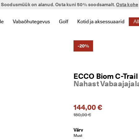
Soodusmüük on alanud. Osta kuni 50% soodsamalt.
Osta kohe
le
Vabaõhutegevus
Golf
Kotid ja aksessuaarid
Al
miseks ava alammenüü
linkide leidmiseks ava alammenüü
tele seotud linkide leidmiseks ava alammenüü
gooriaga Lastele seotud linkide leidmiseks ava alammenüü
Kategooriaga Vabaõhutegevus seotud linkide leidmisek
Kategooriaga Golf seotud linkide 
Kategooriaga Kotid ja aks
-20%
ECCO Biom C-Trail
Nahast Vabaajajala
144,00 €
180,00 €
Värv
Must