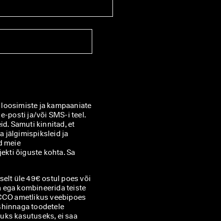
loosimiste ja kampaaniate 
kohta ECCO Europe AG-lt ja teistelt ECCO sidusettevõtetelt e-posti ja/või SMS-i teel. 
d. Samuti kinnitad, et 
jälgimispiksleid ja 
kohandada sulle saadetavaid uudiskirju, nagu on kirjeldatud meie 
ekti õiguste kohta. Sa 
elt üle 49€ ostul poes või
 ega kombineerida teiste
ECCO ametlikus veebipoes
shinnaga toodetele
uks kasutuseks, ei saa