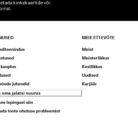
hetada kinkekaartide või
rral.
NUSED
MEIE ETTEVÕTE
nditeenindus
Meist
astused
Meisterlikkus
 kauplus
Kestlikkus
lused
Uudised
nõude juhendid
Karjäär
a oma jalatsi suurus
ne lepingust siin
ada toote ohutuse probleemist