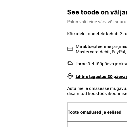
See toode on välj
Palun vali teine värv või suuru
Kõikidele toodetele kehtib 2-a
Me aktsepteerime järgmisi 
Mastercard debit, PayPal,
Tarne 3-4 tööpäeva jooks
Lihtne tagastus 30 päeva 
Astu meile omasesse mugavuss
disainitud koostöös ikoonilis
on pühendatud sundimatult mõj
Sobib ideaalselt lõõgastunud 
disainiga spordi- ja vabaajaja
Toote omadused ja eelised