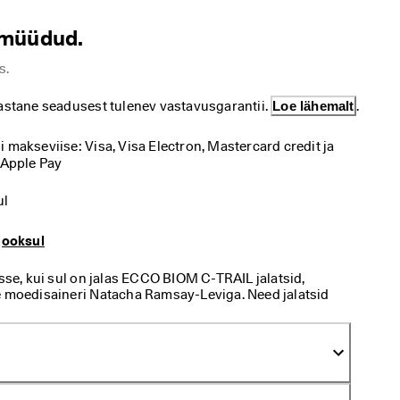
amüüdud.
s.
astane seadusest tulenev vastavusgarantii. 
Loe lähemalt
.
makseviise: Visa, Visa Electron, Mastercard credit ja 
 Apple Pay
ul
jooksul
e, kui sul on jalas ECCO BIOM C-TRAIL jalatsid,
e moedisaineri Natacha Ramsay-Leviga. Need jalatsid
uvale stiilikusele ja luksuslikule mugavusele.
jalutuskäikudeks ja linna avastamiseks. Need on šiki
latsid, mis täiendavad sundimatult sinu välimust.