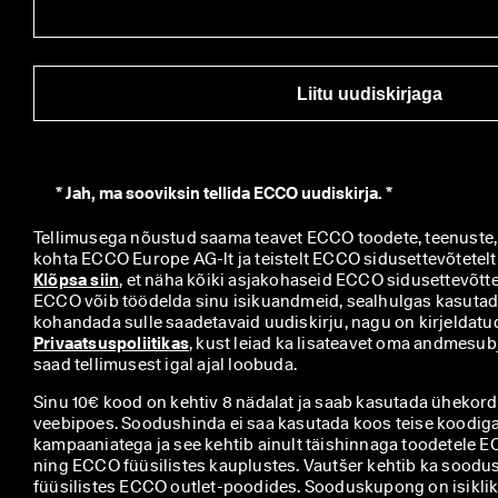
Liitu uudiskirjaga
*
Jah, ma sooviksin tellida ECCO uudiskirja. *
Tellimusega nõustud saama teavet ECCO toodete, teenuste, 
Klõpsa siin
, et näha kõiki asjakohaseid ECCO sidusettevõttei
ECCO võib töödelda sinu isikuandmeid, sealhulgas kasutada 
Privaatsuspoliitikas
, kust leiad ka lisateavet oma andmesubj
saad tellimusest igal ajal loobuda.
Sinu 10€ kood on kehtiv 8 nädalat ja saab kasutada ühekords
veebipoes. Soodushinda ei saa kasutada koos teise koodiga
kampaaniatega ja see kehtib ainult täishinnaga toodetele 
ning ECCO füüsilistes kauplustes. Vautšer kehtib ka soodu
füüsilistes ECCO outlet-poodides. Sooduskupong on isiklik