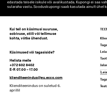
edastada teisele isikule või avalikustada. Kupongi ei saa va
sularaha vastu. Sooduskupongi saab kasutada ainult ühel ko
Kui teil on küsimusi suuruse,
TEE
sobivuse, stiili või tellimuse
kohta, võtke ühendust.
Klie
Tag
Leia
Küsimused või tagasiside?
Taot
Helista meile
+372 602 8402
Jala
E-R 07.00 – 17.00
Lei
klienditeenindus@eu.ecco.com
Taga
Klienditeenindus on suletud 6. 
Teat
aprillil