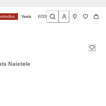
lahindlus
Vaata
ECCO.kollektive
s ava alammenüü
leidmiseks ava alammenüü
essuaarid seotud linkide leidmiseks ava alammenüü
Kategooriaga Allahindlus seotud linkide leidmiseks ava alamme
Kategooriaga Vaata seotud linkide leidmiseks a
Kategooriaga ECCO.kollektive seotud l
ts Naistele