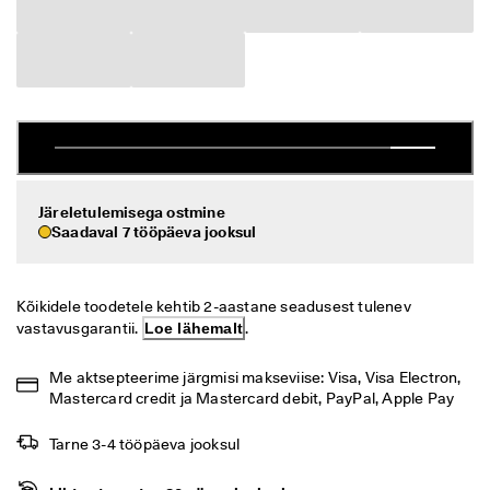
i
Allahindlus
h
t
n
Vaata
e 
t
ECCO.kollektive
a
g
a
s
Minu konto
t
Järeletulemisega ostmine
a
Saadaval 7 tööpäeva jooksul
Kauplused
m
i
n
Kõikidele toodetele kehtib 2-aastane seadusest tulenev 
e
Hakka ECCO liikmeks ja saad tootepreemiaid, piiratud kogusega tooteid,
vastavusgarantii. 
Loe lähemalt
.
osaleda sündmustel ja palju muud.
S
o
Loo konto
Logi sisse
Me aktsepteerime järgmisi makseviise: Visa, Visa Electron, 
o
Mastercard credit ja Mastercard debit, PayPal, Apple Pay
d
u
s
Tarne 3-4 tööpäeva jooksul
m
ü