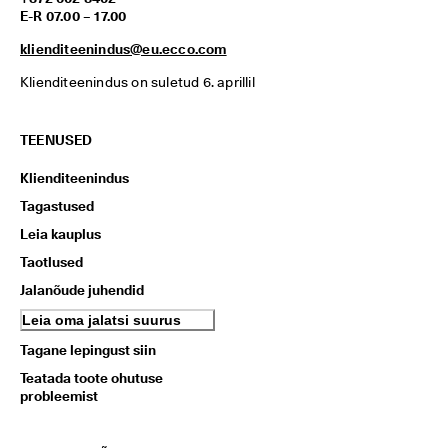
E-R 07.00 – 17.00
klienditeenindus@eu.ecco.com
Klienditeenindus on suletud 6. aprillil
TEENUSED
Klienditeenindus
Tagastused
Leia kauplus
Taotlused
Jalanõude juhendid
Leia oma jalatsi suurus
Tagane lepingust siin
Teatada toote ohutuse
probleemist