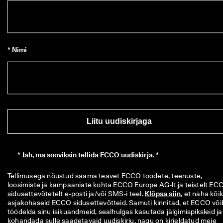
* Nimi
Liitu uudiskirjaga
*
Jah, ma sooviksin tellida ECCO uudiskirja. *
Tellimusega nõustud saama teavet ECCO toodete, teenuste, 
loosimiste ja kampaaniate kohta ECCO Europe AG-lt ja teistelt ECC
sidusettevõtetelt e-posti ja/või SMS-i teel. 
Klõpsa siin
, et näha kõiki
asjakohaseid ECCO sidusettevõtteid. Samuti kinnitad, et ECCO võib
töödelda sinu isikuandmeid, sealhulgas kasutada jälgimispiksleid ja 
kohandada sulle saadetavaid uudiskirju, nagu on kirjeldatud meie 