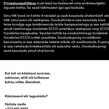
Privaatsuspoliitikas
, kust leiad ka lisateavet oma andmesubjekti 
õiguste kohta. Sa saad tellimusest igal ajal loobuda.
Sinu 10€ kood on kehtiv 8 nädalat ja saab kasutada ühekordselt üle
49€ ostul poes või veebipoes. Soodushinda ei saa kasutada koos
teise koodiga ega kombineerida teiste kampaaniatega ja see kehti
ainult täishinnaga toodetele ECCO ametlikus veebipoes ning ECC
füüsilistes kauplustes. Vautšer kehtib ka soodushinnaga toodetele
füüsilistes ECCO outlet-poodides. Sooduskupong on isiklikuks
kasutuseks, ei saa edastada teisele isikule või avalikustada. Kupon
ei saa vahetada kinkekaartide või sularaha vastu. Sooduskupongi
saab kasutada ainult ühel korral.
Kui teil on küsimusi suuruse,
sobivuse, stiili või tellimuse
kohta, võtke ühendust.
Küsimused või tagasiside?
Helista meile
+372 602 8402