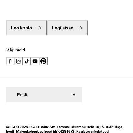
Loo konto
Logi sisse
Jälgi meid
Eesti
© ECCO 2026. ECCO Baltic SIA, Estonia | Jaunmoku iela 34, LV-1046-Riga,
Eesti | Maksukohuslase kood EE101284673 | Registreerimiskood