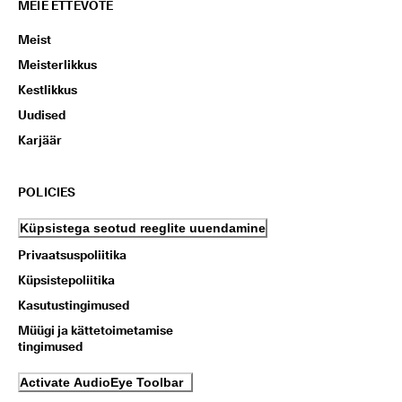
MEIE ETTEVÕTE
Meist
Meisterlikkus
Kestlikkus
Uudised
Karjäär
POLICIES
Küpsistega seotud reeglite uuendamine
Privaatsuspoliitika
Küpsistepoliitika
Kasutustingimused
Müügi ja kättetoimetamise
tingimused
Activate AudioEye Toolbar