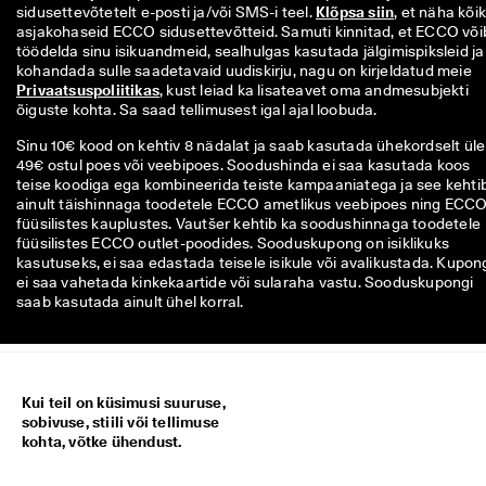
sidusettevõtetelt e-posti ja/või SMS-i teel. 
Klõpsa siin
, et näha kõiki
asjakohaseid ECCO sidusettevõtteid. Samuti kinnitad, et ECCO võib
töödelda sinu isikuandmeid, sealhulgas kasutada jälgimispiksleid ja 
kohandada sulle saadetavaid uudiskirju, nagu on kirjeldatud meie 
Privaatsuspoliitikas
, kust leiad ka lisateavet oma andmesubjekti 
õiguste kohta. Sa saad tellimusest igal ajal loobuda.
Sinu 10€ kood on kehtiv 8 nädalat ja saab kasutada ühekordselt üle
49€ ostul poes või veebipoes. Soodushinda ei saa kasutada koos
teise koodiga ega kombineerida teiste kampaaniatega ja see kehti
ainult täishinnaga toodetele ECCO ametlikus veebipoes ning ECC
füüsilistes kauplustes. Vautšer kehtib ka soodushinnaga toodetele
füüsilistes ECCO outlet-poodides. Sooduskupong on isiklikuks
kasutuseks, ei saa edastada teisele isikule või avalikustada. Kupon
ei saa vahetada kinkekaartide või sularaha vastu. Sooduskupongi
saab kasutada ainult ühel korral.
Kui teil on küsimusi suuruse,
sobivuse, stiili või tellimuse
kohta, võtke ühendust.