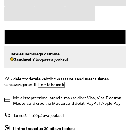
i
Allahindlus
h
t
n
Vaata
e 
t
ECCO.kollektive
a
g
a
s
Järeletulemisega ostmine
Minu konto
t
Saadaval 7 tööpäeva jooksul
a
Kauplused
m
i
n
Kõikidele toodetele kehtib 2-aastane seadusest tulenev 
e
Hakka ECCO liikmeks ja saad tootepreemiaid, piiratud kogusega tooteid,
vastavusgarantii. 
Loe lähemalt
.
osaleda sündmustel ja palju muud.
S
o
Loo konto
Logi sisse
Me aktsepteerime järgmisi makseviise: Visa, Visa Electron, 
o
Mastercard credit ja Mastercard debit, PayPal, Apple Pay
d
u
Tarne 3-4 tööpäeva jooksul
s
m
ü
Lihtne tagastus 30 päeva jooksul