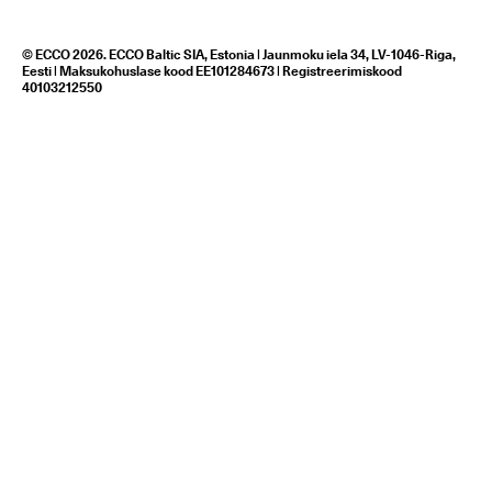
© ECCO 2026. ECCO Baltic SIA, Estonia | Jaunmoku iela 34, LV-1046-Riga,
Eesti | Maksukohuslase kood EE101284673 | Registreerimiskood
40103212550