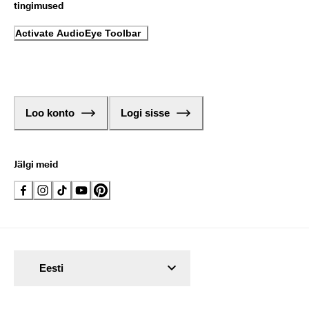
tingimused
Activate AudioEye Toolbar
Loo konto
Logi sisse
Jälgi meid
Eesti