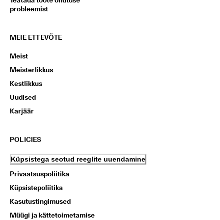
Teatada toote ohutuse
probleemist
MEIE ETTEVÕTE
Meist
Meisterlikkus
Kestlikkus
Uudised
Karjäär
POLICIES
Küpsistega seotud reeglite uuendamine
Privaatsuspoliitika
Küpsistepoliitika
Kasutustingimused
Müügi ja kättetoimetamise