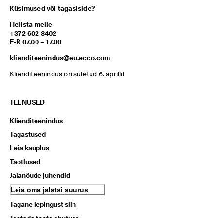
Küsimused või tagasiside?
Helista meile
+372 602 8402
E-R 07.00 – 17.00
klienditeenindus@eu.ecco.com
Klienditeenindus on suletud 6. aprillil
TEENUSED
Klienditeenindus
Tagastused
Leia kauplus
Taotlused
Jalanõude juhendid
Leia oma jalatsi suurus
Tagane lepingust siin