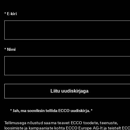
* E-kiri
* Nimi
Liitu uudiskirjaga
*
Jah, ma sooviksin tellida ECCO uudiskirja. *
Tellimusega nõustud saama teavet ECCO toodete, teenuste, 
loosimiste ja kampaaniate kohta ECCO Europe AG-lt ja teistelt ECC