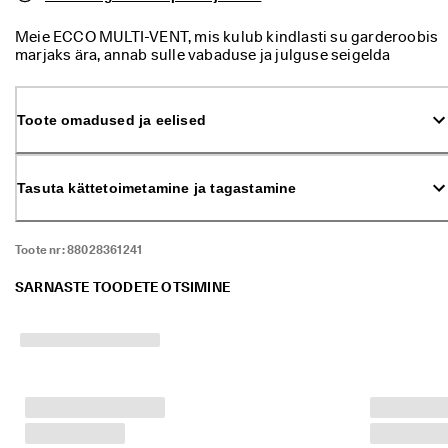
ü
k 
Meie ECCO MULTI-VENT, mis kulub kindlasti su garderoobis
o
marjaks ära, annab sulle vabaduse ja julguse seigelda
n 
looduses ilmast hoolimata. Alates lõõgastavast
a
jalutuskäigust pargis kuni linnatänavatel navigeerimiseni –
l
uuenduslik GORE-TEX SURROUND®-i tehnoloogia hoiab su
a
Toote omadused ja eelised
jalad mugavus, kaitstud ja kuivad.
n
u
d
Tasuta kättetoimetamine ja tagastamine
. 
O
s
t
Toote nr:
88028361241
a 
k
SARNASTE TOODETE OTSIMINE
u
n
i 
5
0
% 
s
o
o