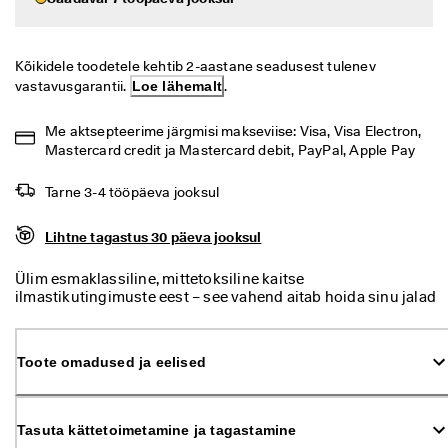
i
Allahindlus
h
t
n
Kõikidele toodetele kehtib 2-aastane seadusest tulenev 
Vaata
e 
vastavusgarantii. 
Loe lähemalt
.
t
ECCO.kollektive
a
Me aktsepteerime järgmisi makseviise: Visa, Visa Electron, 
g
Mastercard credit ja Mastercard debit, PayPal, Apple Pay
a
s
Minu konto
t
Tarne 3-4 tööpäeva jooksul
a
Kauplused
m
Lihtne tagastus 30 päeva jooksul
i
n
Ülim esmaklassiline, mittetoksiline kaitse
e
Hakka ECCO liikmeks ja saad tootepreemiaid, piiratud kogusega tooteid,
ilmastikutingimuste eest – see vahend aitab hoida sinu jalad
osaleda sündmustel ja palju muud.
S
kuivad ja jalanõud kauem ilusad isegi märgades
o
Loo konto
Logi sisse
tingimustes. Hingav ja nähtamatu, see annab tõhusa kaitse
o
sinu jalatsitele.
Toote omadused ja eelised
d
u
s
m
Tasuta kättetoimetamine ja tagastamine
ü