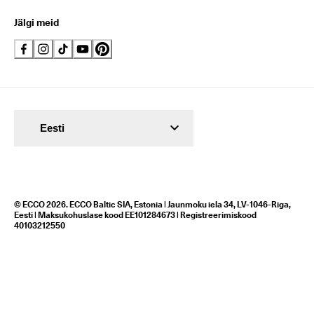
Jälgi meid
Eesti
© ECCO 2026. ECCO Baltic SIA, Estonia | Jaunmoku iela 34, LV-1046-Riga,
Eesti | Maksukohuslase kood EE101284673 | Registreerimiskood
40103212550