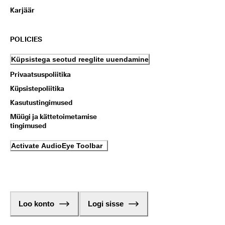
Karjäär
POLICIES
Küpsistega seotud reeglite uuendamine
Privaatsuspoliitika
Küpsistepoliitika
Kasutustingimused
Müügi ja kättetoimetamise
tingimused
Activate AudioEye Toolbar
Loo konto
Logi sisse