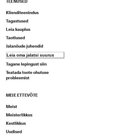
TEENUSED
Klienditeenindus
Tagastused
Leia kauplus
Taotlused
Jalanõude juhendid
Leia oma jalatsi suurus
Tagane lepingust siin
Teatada toote ohutuse
probleemist
MEIE ETTEVÕTE
Meist
Meisterlikkus
Kestlikkus
Uudised