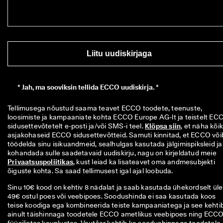
Liitu uudiskirjaga
*
Jah, ma sooviksin tellida ECCO uudiskirja. *
Tellimusega nõustud saama teavet ECCO toodete, teenuste, 
loosimiste ja kampaaniate kohta ECCO Europe AG-lt ja teistelt ECC
sidusettevõtetelt e-posti ja/või SMS-i teel. 
Klõpsa siin
, et näha kõiki
asjakohaseid ECCO sidusettevõtteid. Samuti kinnitad, et ECCO võib
töödelda sinu isikuandmeid, sealhulgas kasutada jälgimispiksleid ja 
kohandada sulle saadetavaid uudiskirju, nagu on kirjeldatud meie 
Privaatsuspoliitikas
, kust leiad ka lisateavet oma andmesubjekti 
õiguste kohta. Sa saad tellimusest igal ajal loobuda.
Sinu 10€ kood on kehtiv 8 nädalat ja saab kasutada ühekordselt üle
49€ ostul poes või veebipoes. Soodushinda ei saa kasutada koos
teise koodiga ega kombineerida teiste kampaaniatega ja see kehti
ainult täishinnaga toodetele ECCO ametlikus veebipoes ning ECC