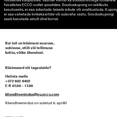
füüsilistes kauplustes. Vautšer kehtib ka soodushinnaga toodetele
füüsilistes ECCO outlet-poodides. Sooduskupong on isiklikuks
kasutuseks, ei saa edastada teisele isikule või avalikustada. Kupon
ei saa vahetada kinkekaartide või sularaha vastu. Sooduskupongi
saab kasutada ainult ühel korral.
Kui teil on küsimusi suuruse,
sobivuse, stiili või tellimuse
kohta, võtke ühendust.
Küsimused või tagasiside?
Helista meile
+372 602 8402
E-R 07.00 – 17.00
klienditeenindus@eu.ecco.com
Klienditeenindus on suletud 6. aprillil