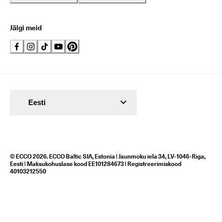
Jälgi meid
Eesti
© ECCO 2026. ECCO Baltic SIA, Estonia | Jaunmoku iela 34, LV-1046-Riga,
Eesti | Maksukohuslase kood EE101284673 | Registreerimiskood
40103212550