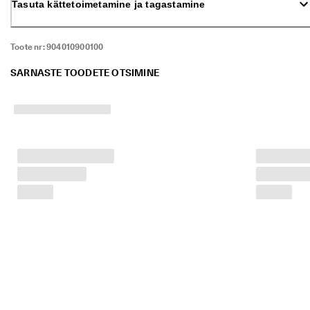
Tasuta kättetoimetamine ja tagastamine
ü
k 
o
n 
Toote nr:
904010900100
a
l
SARNASTE TOODETE OTSIMINE
a
n
u
d
. 
O
s
t
a 
k
u
n
i 
5
0
% 
s
o
o