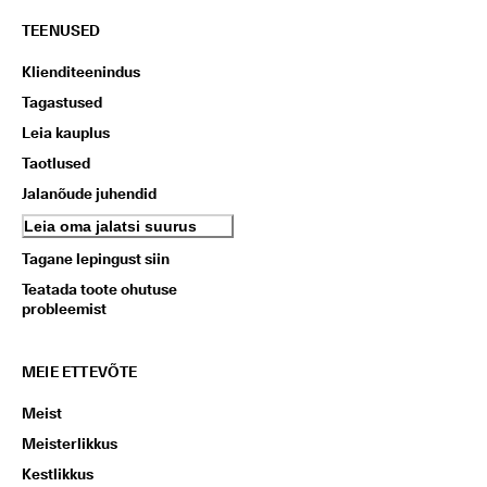
TEENUSED
Klienditeenindus
Tagastused
Leia kauplus
Taotlused
Jalanõude juhendid
Leia oma jalatsi suurus
Tagane lepingust siin
Teatada toote ohutuse
probleemist
MEIE ETTEVÕTE
Meist
Meisterlikkus
Kestlikkus