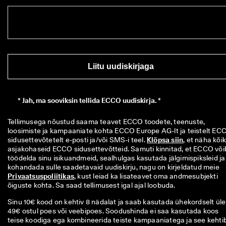
Liitu uudiskirjaga
*
Jah, ma sooviksin tellida ECCO uudiskirja. *
Tellimusega nõustud saama teavet ECCO toodete, teenuste, 
loosimiste ja kampaaniate kohta ECCO Europe AG-lt ja teistelt ECC
sidusettevõtetelt e-posti ja/või SMS-i teel. 
Klõpsa siin
, et näha kõiki
asjakohaseid ECCO sidusettevõtteid. Samuti kinnitad, et ECCO võib
töödelda sinu isikuandmeid, sealhulgas kasutada jälgimispiksleid ja 
kohandada sulle saadetavaid uudiskirju, nagu on kirjeldatud meie 
Privaatsuspoliitikas
, kust leiad ka lisateavet oma andmesubjekti 
õiguste kohta. Sa saad tellimusest igal ajal loobuda.
Sinu 10€ kood on kehtiv 8 nädalat ja saab kasutada ühekordselt üle
49€ ostul poes või veebipoes. Soodushinda ei saa kasutada koos
teise koodiga ega kombineerida teiste kampaaniatega ja see kehti