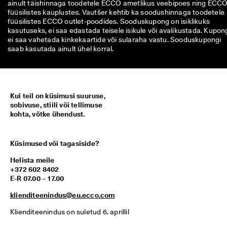
ainult täishinnaga toodetele ECCO ametlikus veebipoes ning ECC
füüsilistes kauplustes. Vautšer kehtib ka soodushinnaga toodetele
füüsilistes ECCO outlet-poodides. Sooduskupong on isiklikuks
kasutuseks, ei saa edastada teisele isikule või avalikustada. Kupon
ei saa vahetada kinkekaartide või sularaha vastu. Sooduskupongi
saab kasutada ainult ühel korral.
Kui teil on küsimusi suuruse,
sobivuse, stiili või tellimuse
kohta, võtke ühendust.
Küsimused või tagasiside?
Helista meile
+372 602 8402
E-R 07.00 – 17.00
klienditeenindus@eu.ecco.com
Klienditeenindus on suletud 6. aprillil