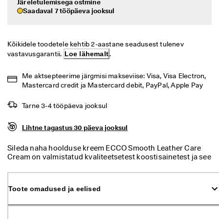
Järeletulemisega ostmine
i
Allahindlus
Saadaval 7 tööpäeva jooksul
h
t
n
Vaata
e 
Kõikidele toodetele kehtib 2-aastane seadusest tulenev 
t
vastavusgarantii. 
Loe lähemalt
.
ECCO.kollektive
a
g
a
Me aktsepteerime järgmisi makseviise: Visa, Visa Electron, 
s
Mastercard credit ja Mastercard debit, PayPal, Apple Pay
Minu konto
t
a
Kauplused
Tarne 3-4 tööpäeva jooksul
m
i
Lihtne tagastus 30 päeva jooksul
n
e
Hakka ECCO liikmeks ja saad tootepreemiaid, piiratud kogusega tooteid,
osaleda sündmustel ja palju muud.
Sileda naha hoolduse kreem ECCO Smooth Leather Care
S
Cream on valmistatud kvaliteetsetest koostisainetest ja see
o
Loo konto
Logi sisse
sügavhooldab ning niisutab siledat nahka. Tõhusad
o
koostisained imenduvad hõlpsalt ja kaitsevad jalatseid ning
d
korrapärasel kasutamisel aitavad säilitada jalatsite
u
Toote omadused ja eelised
supervälimust.
s
m
ü