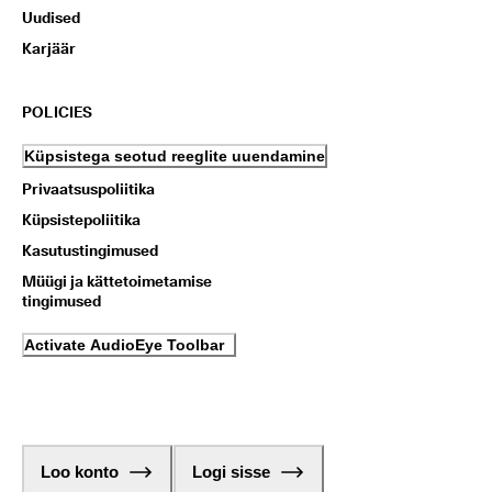
Uudised
Karjäär
POLICIES
Küpsistega seotud reeglite uuendamine
Privaatsuspoliitika
Küpsistepoliitika
Kasutustingimused
Müügi ja kättetoimetamise
tingimused
Activate AudioEye Toolbar
Loo konto
Logi sisse