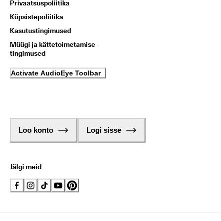
Privaatsuspoliitika
Küpsistepoliitika
Kasutustingimused
Müügi ja kättetoimetamise
tingimused
Activate AudioEye Toolbar
Loo konto
Logi sisse
Jälgi meid