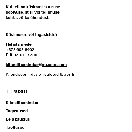
Kui teil on küsimusi suuruse,
sobivuse, stiili või tellimuse
kohta, võtke ühendust.
Küsimused või tagasiside?
Helista meile
+372 602 8402
E-R 07.00 – 17.00
klienditeenindus@eu.ecco.com
Klienditeenindus on suletud 6. aprillil
TEENUSED
Klienditeenindus
Tagastused
Leia kauplus
Taotlused