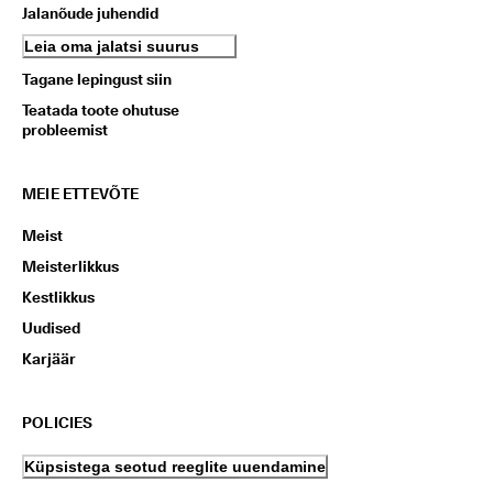
Jalanõude juhendid
Leia oma jalatsi suurus
Tagane lepingust siin
Teatada toote ohutuse
probleemist
MEIE ETTEVÕTE
Meist
Meisterlikkus
Kestlikkus
Uudised
Karjäär
POLICIES
Küpsistega seotud reeglite uuendamine