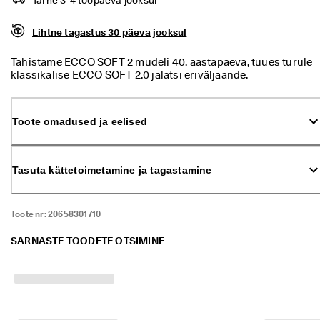
ü
k 
Lihtne tagastus 30 päeva jooksul
o
n 
a
Tähistame ECCO SOFT 2 mudeli 40. aastapäeva, tuues turule
l
klassikalise ECCO SOFT 2.0 jalatsi eriväljaande.
a
Inspireeritud 1985. aasta originaalist. Need pakuvad
n
mugavust ja vaevatut stiili, mis lasevad teil päeva nautida.
u
Tänu lihtsale paelkinnitusele tunnete end nagu kõnniksite
Toote omadused ja eelised
d
terve päeva patjadel.
. 
O
s
Tasuta kättetoimetamine ja tagastamine
t
a 
k
u
Toote nr:
20658301710
n
i 
SARNASTE TOODETE OTSIMINE
5
0
% 
s
o
o