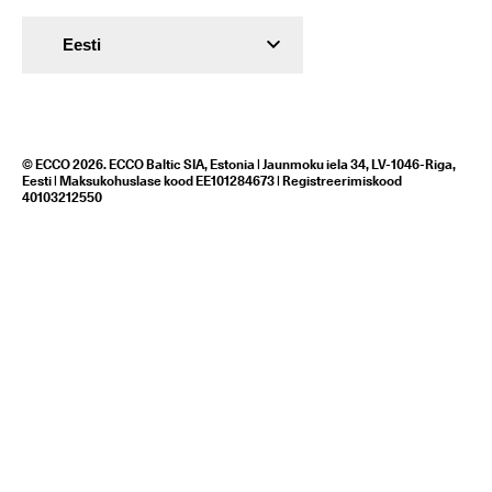
Eesti
© ECCO 2026. ECCO Baltic SIA, Estonia | Jaunmoku iela 34, LV-1046-Riga,
Eesti | Maksukohuslase kood EE101284673 | Registreerimiskood
40103212550