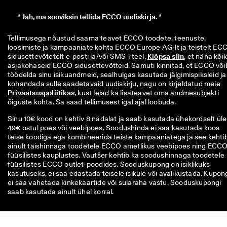
*
Jah, ma sooviksin tellida ECCO uudiskirja. *
Tellimusega nõustud saama teavet ECCO toodete, teenuste, 
loosimiste ja kampaaniate kohta ECCO Europe AG-lt ja teistelt ECC
sidusettevõtetelt e-posti ja/või SMS-i teel. 
Klõpsa siin
, et näha kõiki
asjakohaseid ECCO sidusettevõtteid. Samuti kinnitad, et ECCO võib
töödelda sinu isikuandmeid, sealhulgas kasutada jälgimispiksleid ja 
kohandada sulle saadetavaid uudiskirju, nagu on kirjeldatud meie 
Privaatsuspoliitikas
, kust leiad ka lisateavet oma andmesubjekti 
õiguste kohta. Sa saad tellimusest igal ajal loobuda.
Sinu 10€ kood on kehtiv 8 nädalat ja saab kasutada ühekordselt üle
49€ ostul poes või veebipoes. Soodushinda ei saa kasutada koos
teise koodiga ega kombineerida teiste kampaaniatega ja see kehti
ainult täishinnaga toodetele ECCO ametlikus veebipoes ning ECC
füüsilistes kauplustes. Vautšer kehtib ka soodushinnaga toodetele
füüsilistes ECCO outlet-poodides. Sooduskupong on isiklikuks
kasutuseks, ei saa edastada teisele isikule või avalikustada. Kupon
ei saa vahetada kinkekaartide või sularaha vastu. Sooduskupongi
saab kasutada ainult ühel korral.