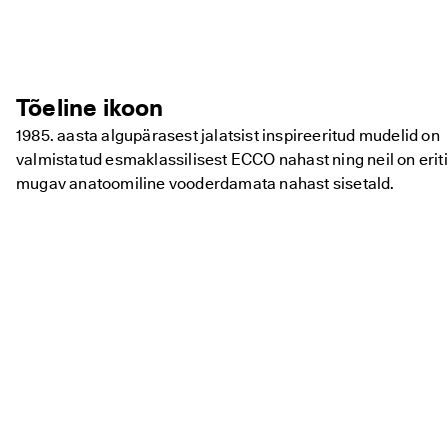
Tõeline ikoon
1985. aasta algupärasest jalatsist inspireeritud mudelid on
valmistatud esmaklassilisest ECCO nahast ning neil on eriti
mugav anatoomiline vooderdamata nahast sisetald.