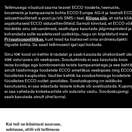
Tellimusega nõustud saama teavet ECCO toodete, teenuste, 
loosimiste ja kampaaniate kohta ECCO Europe AG-lt ja teistelt ECC
sidusettevõtetelt e-posti ja/või SMS-i teel. 
Klõpsa siin
, et näha kõiki
asjakohaseid ECCO sidusettevõtteid. Samuti kinnitad, et ECCO võib
töödelda sinu isikuandmeid, sealhulgas kasutada jälgimispiksleid ja 
kohandada sulle saadetavaid uudiskirju, nagu on kirjeldatud meie 
Privaatsuspoliitikas
, kust leiad ka lisateavet oma andmesubjekti 
õiguste kohta. Sa saad tellimusest igal ajal loobuda.
Sinu 10€ kood on kehtiv 8 nädalat ja saab kasutada ühekordselt üle
49€ ostul poes või veebipoes. Soodushinda ei saa kasutada koos
teise koodiga ega kombineerida teiste kampaaniatega ja see kehti
ainult täishinnaga toodetele ECCO ametlikus veebipoes ning ECC
füüsilistes kauplustes. Vautšer kehtib ka soodushinnaga toodetele
füüsilistes ECCO outlet-poodides. Sooduskupong on isiklikuks
kasutuseks, ei saa edastada teisele isikule või avalikustada. Kupon
ei saa vahetada kinkekaartide või sularaha vastu. Sooduskupongi
saab kasutada ainult ühel korral.
Kui teil on küsimusi suuruse,
sobivuse, stiili või tellimuse