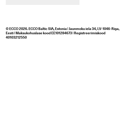
© ECCO 2026. ECCO Baltic SIA, Estonia | Jaunmoku iela 34, LV-1046-Riga,
Eesti | Maksukohuslase kood EE101284673 | Registreerimiskood
40103212550