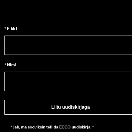
* E-kiri
* Nimi
Liitu uudiskirjaga
*
Jah, ma sooviksin tellida ECCO uudiskirja. *