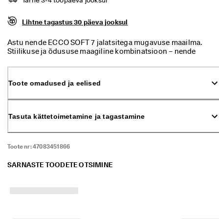
ü
k 
Lihtne tagastus 30 päeva jooksul
o
n 
a
Astu nende ECCO SOFT 7 jalatsitega mugavuse maailma.
l
Stiilikuse ja õdususe maagiline kombinatsioon – nende
a
jalatsitega tunned nagu kõnniksid sulgpatjadel. Elastne
n
paneel ja jalgalibistatav disain teevad nende jalatsite
u
jalgapaneku imelihtsaks.
Toote omadused ja eelised
d
. 
O
s
Tasuta kättetoimetamine ja tagastamine
t
a 
k
u
Toote nr:
47083451866
n
i 
SARNASTE TOODETE OTSIMINE
5
0
% 
s
o
o