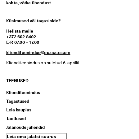
kohta, võtke ühendust.
Küsimused või tagasiside?
Helista meile
+372 602 8402
E-R 07.00 – 17.00
klienditeenindus@eu.ecco.com
Klienditeenindus on suletud 6. aprillil
TEENUSED
Klienditeenindus
Tagastused
Leia kauplus
Taotlused
Jalanõude juhendid
Leia oma jalatsi suurus