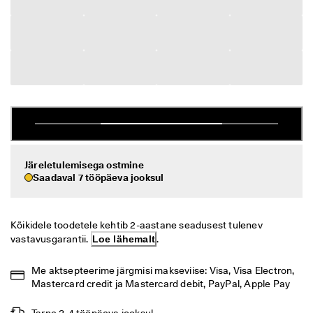
i
Allahindlus
h
t
n
Vaata
e 
t
ECCO.kollektive
a
g
a
s
Minu konto
t
a
Kauplused
m
Järeletulemisega ostmine
i
Saadaval 7 tööpäeva jooksul
n
e
Hakka ECCO liikmeks ja saad tootepreemiaid, piiratud kogusega tooteid,
osaleda sündmustel ja palju muud.
S
Kõikidele toodetele kehtib 2-aastane seadusest tulenev 
o
Loo konto
Logi sisse
vastavusgarantii. 
Loe lähemalt
.
o
d
u
Me aktsepteerime järgmisi makseviise: Visa, Visa Electron, 
s
Mastercard credit ja Mastercard debit, PayPal, Apple Pay
m
ü
Tarne 3-4 tööpäeva jooksul