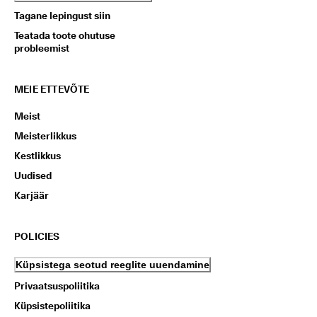
Tagane lepingust siin
Teatada toote ohutuse
probleemist
MEIE ETTEVÕTE
Meist
Meisterlikkus
Kestlikkus
Uudised
Karjäär
POLICIES
Küpsistega seotud reeglite uuendamine
Privaatsuspoliitika
Küpsistepoliitika