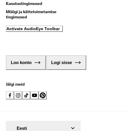
Kasutustingimused
Müügi ja kättetoimetamise
tingimused
Activate AudioEye Toolbar
Loo konto
Logi sisse
Jälgi meid
Eesti