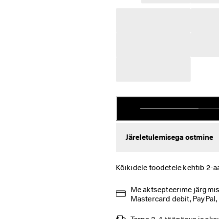
Järeletulemisega ostmine
Kõikidele toodetele kehtib 2-a
Me aktsepteerime järgmisi 
Mastercard debit, PayPal,