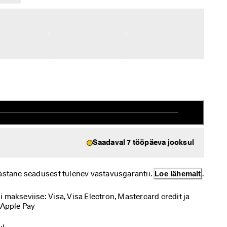
Saadaval 7 tööpäeva jooksul
astane seadusest tulenev vastavusgarantii. 
Loe lähemalt
.
makseviise: Visa, Visa Electron, Mastercard credit ja 
 Apple Pay