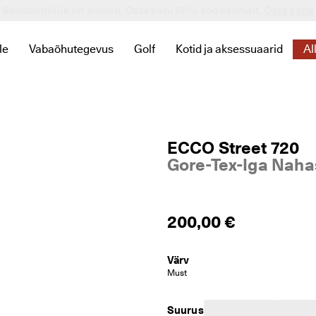
Soodusmüük on alanud. Osta kuni 50% soodsamalt.
Osta kohe
le
Vabaõhutegevus
Golf
Kotid ja aksessuaarid
Al
miseks ava alammenüü
linkide leidmiseks ava alammenüü
tele seotud linkide leidmiseks ava alammenüü
gooriaga Lastele seotud linkide leidmiseks ava alammenüü
Kategooriaga Vabaõhutegevus seotud linkide leidmisek
Kategooriaga Golf seotud linkide 
Kategooriaga Kotid ja aks
ECCO Street 720
Gore-Tex-Iga Naha
200,00 €
Värv
Must
Suurus