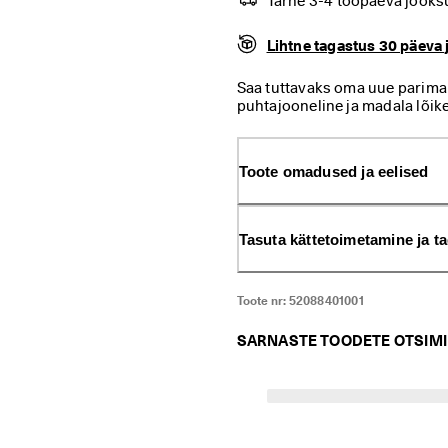
Tarne 3-4 tööpäeva jooks
Lihtne tagastus 30 päeva 
Saa tuttavaks oma uue parima
puhtajooneline ja madala lõik
särtsu. Varustatud meie ECC
mugavus, ja disainitud mitme
stiilselt välja astuma ning 
Toote omadused ja eelised
põhinevale veekindlale konstr
Tasuta kättetoimetamine ja t
Toote nr:
52088401001
SARNASTE TOODETE OTSIM