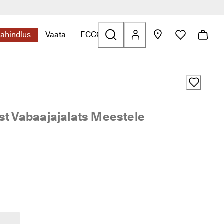
lahindlus
Vaata
ECCO.kollektive
s ava alammenüü
leidmiseks ava alammenüü
essuaarid seotud linkide leidmiseks ava alammenüü
Kategooriaga Allahindlus seotud linkide leidmiseks ava alamme
Kategooriaga Vaata seotud linkide leidmiseks a
Kategooriaga ECCO.kollektive seotud l
st Vabaajajalats Meestele