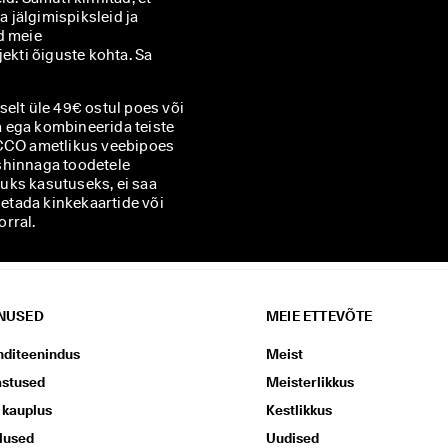
jälgimispiksleid ja 
kohandada sulle saadetavaid uudiskirju, nagu on kirjeldatud meie 
ekti õiguste kohta. Sa 
elt üle 49€ ostul poes või
 ega kombineerida teiste
ECCO ametlikus veebipoes
shinnaga toodetele
uks kasutuseks, ei saa
hetada kinkekaartide või
rral.
NUSED
MEIE ETTEVÕTE
nditeenindus
Meist
astused
Meisterlikkus
 kauplus
Kestlikkus
lused
Uudised