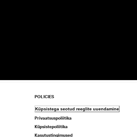
POLICIES
Küpsistega seotud reeglite uuendamine
Privaatsuspoliitika
Küpsistepoliitika
Kasutustingimused