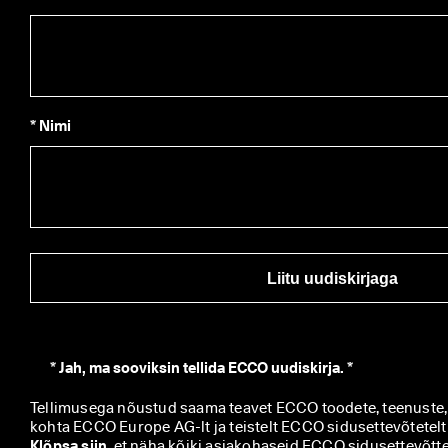
* Nimi
Liitu uudiskirjaga
*
Jah, ma sooviksin tellida ECCO uudiskirja. *
Tellimusega nõustud saama teavet ECCO toodete, teenuste, 
Klõpsa siin
, et näha kõiki asjakohaseid ECCO sidusettevõttei