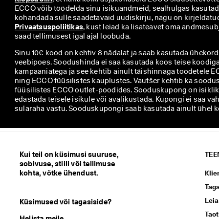
ECCO võib töödelda sinu isikuandmeid, sealhulgas kasutada 
Privaatsuspoliitikas
, kust leiad ka lisateavet oma andmesubj
saad tellimusest igal ajal loobuda.
Sinu 10€ kood on kehtiv 8 nädalat ja saab kasutada ühekords
veebipoes. Soodushinda ei saa kasutada koos teise koodiga
kampaaniatega ja see kehtib ainult täishinnaga toodetele 
ning ECCO füüsilistes kauplustes. Vautšer kehtib ka soodu
füüsilistes ECCO outlet-poodides. Sooduskupong on isiklik
edastada teisele isikule või avalikustada. Kupongi ei saa va
sularaha vastu. Sooduskupongi saab kasutada ainult ühel ko
Kui teil on küsimusi suuruse,
TEE
sobivuse, stiili või tellimuse
kohta, võtke ühendust.
Klie
Tag
Leia
Küsimused või tagasiside?
Taot
Helista meile