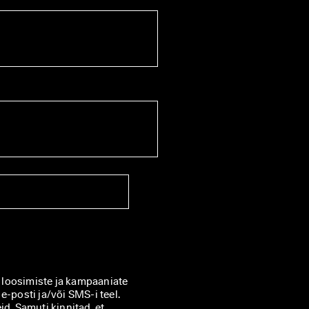
loosimiste ja kampaaniate 
kohta ECCO Europe AG-lt ja teistelt ECCO sidusettevõtetelt e-posti ja/või SMS-i teel. 
d. Samuti kinnitad, et 