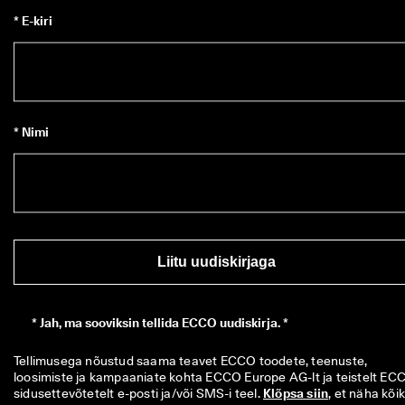
* E-kiri
* Nimi
Liitu uudiskirjaga
*
Jah, ma sooviksin tellida ECCO uudiskirja. *
Tellimusega nõustud saama teavet ECCO toodete, teenuste, 
loosimiste ja kampaaniate kohta ECCO Europe AG-lt ja teistelt ECC
sidusettevõtetelt e-posti ja/või SMS-i teel. 
Klõpsa siin
, et näha kõiki