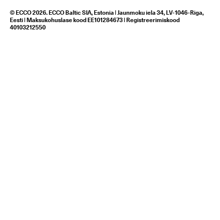
© ECCO 2026. ECCO Baltic SIA, Estonia | Jaunmoku iela 34, LV-1046-Riga,
Eesti | Maksukohuslase kood EE101284673 | Registreerimiskood
40103212550