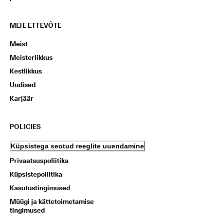
MEIE ETTEVÕTE
Meist
Meisterlikkus
Kestlikkus
Uudised
Karjäär
POLICIES
Küpsistega seotud reeglite uuendamine
Privaatsuspoliitika
Küpsistepoliitika
Kasutustingimused
Müügi ja kättetoimetamise
tingimused