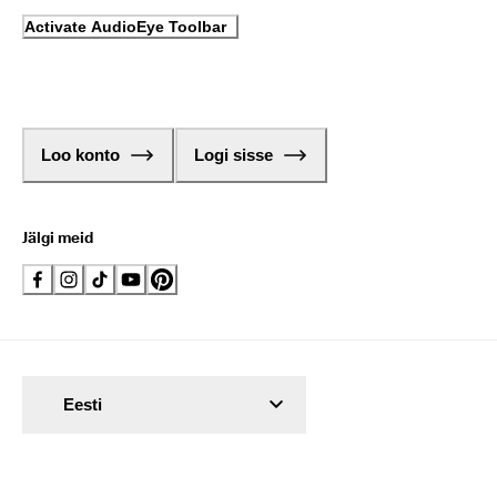
Activate AudioEye Toolbar
Loo konto
Logi sisse
Jälgi meid
Eesti