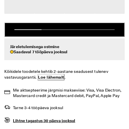
i
Allahindlus
h
t
n
Vaata
e 
t
ECCO.kollektive
a
g
a
Järeletulemisega ostmine
s
Saadaval 7 tööpäeva jooksul
Minu konto
t
a
Kauplused
m
i
Kõikidele toodetele kehtib 2-aastane seadusest tulenev 
n
vastavusgarantii. 
Loe lähemalt
.
e
Hakka ECCO liikmeks ja saad tootepreemiaid, piiratud kogusega tooteid,
osaleda sündmustel ja palju muud.
Me aktsepteerime järgmisi makseviise: Visa, Visa Electron, 
S
o
Loo konto
Logi sisse
Mastercard credit ja Mastercard debit, PayPal, Apple Pay
o
d
Tarne 3-4 tööpäeva jooksul
u
s
Lihtne tagastus 30 päeva jooksul
m
ü