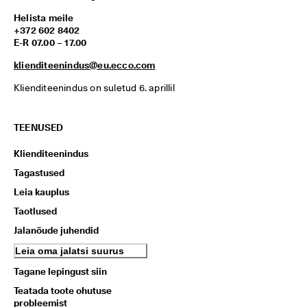
Helista meile
+372 602 8402
E-R 07.00 – 17.00
klienditeenindus@eu.ecco.com
Klienditeenindus on suletud 6. aprillil
TEENUSED
Klienditeenindus
Tagastused
Leia kauplus
Taotlused
Jalanõude juhendid
Leia oma jalatsi suurus
Tagane lepingust siin
Teatada toote ohutuse
probleemist