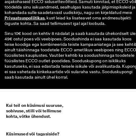
asjakohaseid ECCO sidusettevõtteid. Samuti kinnitad, et ECCO võib
töödelda sinu isikuandmeid, sealhulgas kasutada jälgimispiksleid ja 
kohandada sulle saadetavaid uudiskirju, nagu on kirjeldatud meie 
Privaatsuspoliitikas
, kust leiad ka lisateavet oma andmesubjekti 
õiguste kohta. Sa saad tellimusest igal ajal loobuda.
Sinu 10€ kood on kehtiv 8 nädalat ja saab kasutada ühekordselt üle
49€ ostul poes või veebipoes. Soodushinda ei saa kasutada koos
teise koodiga ega kombineerida teiste kampaaniatega ja see kehti
ainult täishinnaga toodetele ECCO ametlikus veebipoes ning ECC
füüsilistes kauplustes. Vautšer kehtib ka soodushinnaga toodetele
füüsilistes ECCO outlet-poodides. Sooduskupong on isiklikuks
kasutuseks, ei saa edastada teisele isikule või avalikustada. Kupon
ei saa vahetada kinkekaartide või sularaha vastu. Sooduskupongi
saab kasutada ainult ühel korral.
Kui teil on küsimusi suuruse,
sobivuse, stiili või tellimuse
kohta, võtke ühendust.
Küsimused või tagasiside?