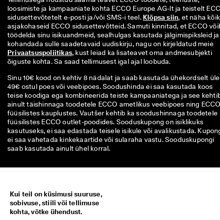
loosimiste ja kampaaniate kohta ECCO Europe AG-lt ja teistelt ECC
sidusettevõtetelt e-posti ja/või SMS-i teel. 
Klõpsa siin
, et näha kõiki
asjakohaseid ECCO sidusettevõtteid. Samuti kinnitad, et ECCO võib
töödelda sinu isikuandmeid, sealhulgas kasutada jälgimispiksleid ja 
kohandada sulle saadetavaid uudiskirju, nagu on kirjeldatud meie 
Privaatsuspoliitikas
, kust leiad ka lisateavet oma andmesubjekti 
õiguste kohta. Sa saad tellimusest igal ajal loobuda.
Sinu 10€ kood on kehtiv 8 nädalat ja saab kasutada ühekordselt üle
49€ ostul poes või veebipoes. Soodushinda ei saa kasutada koos
teise koodiga ega kombineerida teiste kampaaniatega ja see kehti
ainult täishinnaga toodetele ECCO ametlikus veebipoes ning ECC
füüsilistes kauplustes. Vautšer kehtib ka soodushinnaga toodetele
füüsilistes ECCO outlet-poodides. Sooduskupong on isiklikuks
kasutuseks, ei saa edastada teisele isikule või avalikustada. Kupon
ei saa vahetada kinkekaartide või sularaha vastu. Sooduskupongi
saab kasutada ainult ühel korral.
Kui teil on küsimusi suuruse,
sobivuse, stiili või tellimuse
kohta, võtke ühendust.