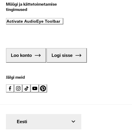
Müügi ja kättetoimetamise
tingimused
Activate AudioEye Toolbar
Loo konto
Logi sisse
Jälgi meid
Eesti