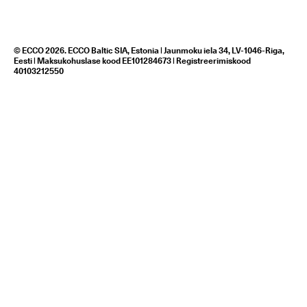
© ECCO 2026. ECCO Baltic SIA, Estonia | Jaunmoku iela 34, LV-1046-Riga,
Eesti | Maksukohuslase kood EE101284673 | Registreerimiskood
40103212550