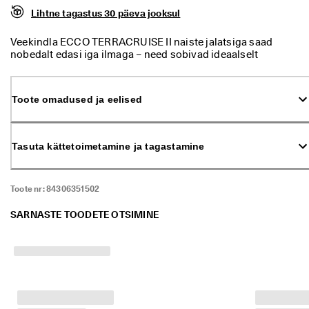
ü
Lihtne tagastus 30 päeva jooksul
k 
o
Veekindla ECCO TERRACRUISE II naiste jalatsiga saad
n 
nobedalt edasi iga ilmaga – need sobivad ideaalselt
a
kiiretempoliseks avastamiseks. Disainitud pidades silmas
l
painduvust ja universaalsust – kerge disain tagab
a
suurepärase kõndimismugavuse.
n
Toote omadused ja eelised
u
d
. 
O
Tasuta kättetoimetamine ja tagastamine
s
t
a 
Toote nr:
84306351502
k
u
SARNASTE TOODETE OTSIMINE
n
i 
5
0
% 
s
o
o