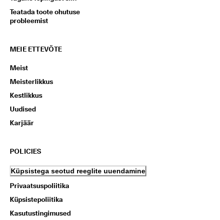
Teatada toote ohutuse
probleemist
MEIE ETTEVÕTE
Meist
Meisterlikkus
Kestlikkus
Uudised
Karjäär
POLICIES
Küpsistega seotud reeglite uuendamine
Privaatsuspoliitika
Küpsistepoliitika
Kasutustingimused