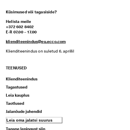
Küsimused või tagasiside?
Helista meile
+372 602 8402
E-R 07.00 – 17.00
klienditeenindus@eu.ecco.com
Klienditeenindus on suletud 6. aprillil
TEENUSED
Klienditeenindus
Tagastused
Leia kauplus
Taotlused
Jalanõude juhendid
Leia oma jalatsi suurus
Tagane lepingust siin