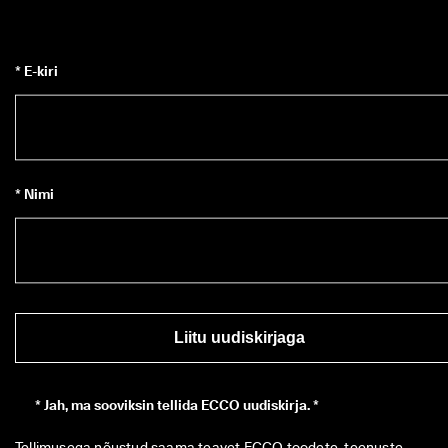
* E-kiri
* Nimi
Liitu uudiskirjaga
*
Jah, ma sooviksin tellida ECCO uudiskirja. *
Tellimusega nõustud saama teavet ECCO toodete, teenuste, 