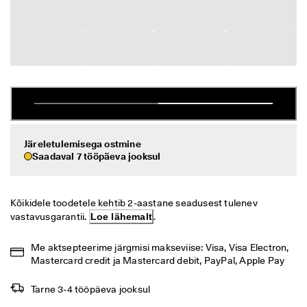
i
Allahindlus
h
t
n
Vaata
e 
t
ECCO.kollektive
a
g
a
s
Minu konto
t
a
Järeletulemisega ostmine
Kauplused
m
Saadaval 7 tööpäeva jooksul
i
n
e
Hakka ECCO liikmeks ja saad tootepreemiaid, piiratud kogusega tooteid,
Kõikidele toodetele kehtib 2-aastane seadusest tulenev 
osaleda sündmustel ja palju muud.
S
vastavusgarantii. 
Loe lähemalt
.
o
Loo konto
Logi sisse
o
Me aktsepteerime järgmisi makseviise: Visa, Visa Electron, 
d
Mastercard credit ja Mastercard debit, PayPal, Apple Pay
u
s
m
Tarne 3-4 tööpäeva jooksul
ü