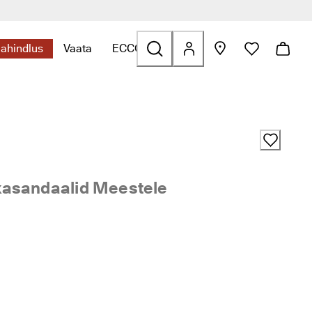
lahindlus
Vaata
ECCO.kollektive
s ava alammenüü
leidmiseks ava alammenüü
essuaarid seotud linkide leidmiseks ava alammenüü
Kategooriaga Allahindlus seotud linkide leidmiseks ava alamme
Kategooriaga Vaata seotud linkide leidmiseks a
Kategooriaga ECCO.kollektive seotud l
asandaalid Meestele