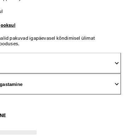
ul
jooksul
aalid pakuvad igapäevasel kõndimisel ülimat
looduses.
agastamine
INE