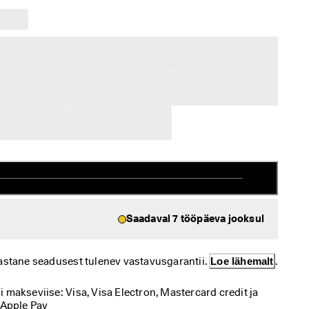
Saadaval 7 tööpäeva jooksul
astane seadusest tulenev vastavusgarantii. 
Loe lähemalt
.
makseviise: Visa, Visa Electron, Mastercard credit ja 
 Apple Pay