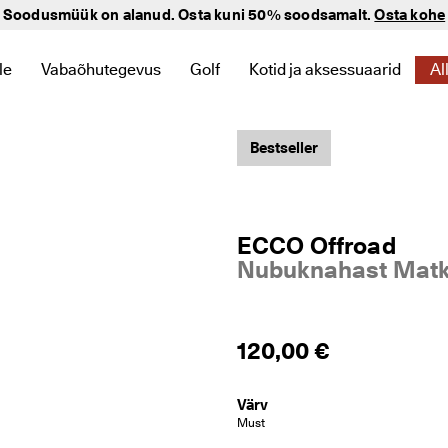
Soodusmüük on alanud. Osta kuni 50% soodsamalt.
Osta kohe
le
Vabaõhutegevus
Golf
Kotid ja aksessuaarid
Al
miseks ava alammenüü
linkide leidmiseks ava alammenüü
tele seotud linkide leidmiseks ava alammenüü
gooriaga Lastele seotud linkide leidmiseks ava alammenüü
Kategooriaga Vabaõhutegevus seotud linkide leidmisek
Kategooriaga Golf seotud linkide 
Kategooriaga Kotid ja aks
Bestseller
ECCO Offroad
Nubuknahast Matk
120,00 €
Värv
Must