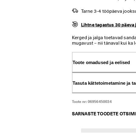
Tarne 3-4 tööpäeva jooks
Lihtne tagastus 30 päeva 
Kerged ja jalga toetavad sand
mugavust – nii tänaval kui ka 
Toote omadused ja eelised
Tasuta kättetoimetamine ja t
Toote nr:
06956450034
SARNASTE TOODETE OTSIM