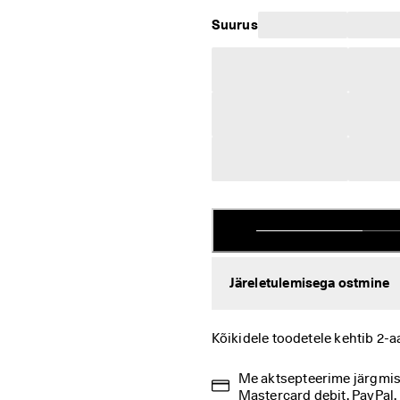
Suurus
Järeletulemisega ostmine
Kõikidele toodetele kehtib 2-a
Me aktsepteerime järgmisi 
Mastercard debit, PayPal,