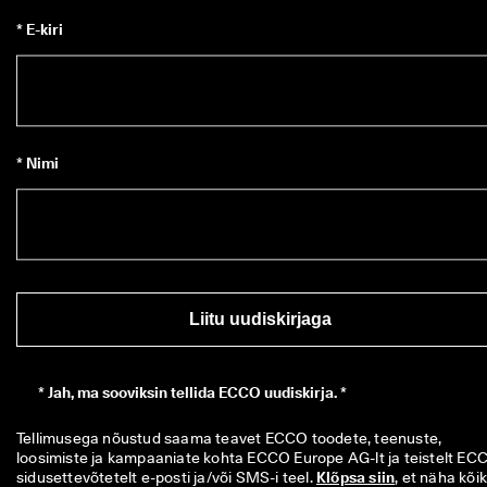
* E-kiri
* Nimi
Liitu uudiskirjaga
*
Jah, ma sooviksin tellida ECCO uudiskirja. *
Tellimusega nõustud saama teavet ECCO toodete, teenuste, 
loosimiste ja kampaaniate kohta ECCO Europe AG-lt ja teistelt ECC
sidusettevõtetelt e-posti ja/või SMS-i teel. 
Klõpsa siin
, et näha kõiki