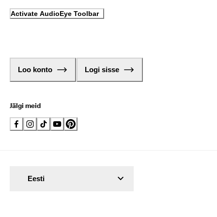
Activate AudioEye Toolbar
Loo konto
Logi sisse
Jälgi meid
Eesti