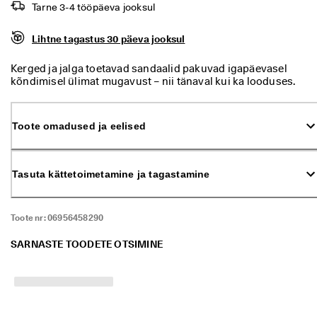
ü
Tarne 3-4 tööpäeva jooksul
k 
o
Lihtne tagastus 30 päeva jooksul
n 
a
Kerged ja jalga toetavad sandaalid pakuvad igapäevasel
l
kõndimisel ülimat mugavust – nii tänaval kui ka looduses.
a
n
u
d
Toote omadused ja eelised
. 
O
s
t
Tasuta kättetoimetamine ja tagastamine
a 
k
u
Toote nr:
06956458290
n
i 
SARNASTE TOODETE OTSIMINE
5
0
% 
s
o
o