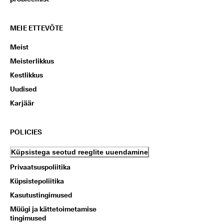
MEIE ETTEVÕTE
Meist
Meisterlikkus
Kestlikkus
Uudised
Karjäär
POLICIES
Küpsistega seotud reeglite uuendamine
Privaatsuspoliitika
Küpsistepoliitika
Kasutustingimused
Müügi ja kättetoimetamise
tingimused