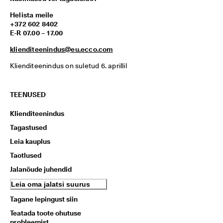
Helista meile
+372 602 8402
E-R 07.00 – 17.00
klienditeenindus@eu.ecco.com
Klienditeenindus on suletud 6. aprillil
TEENUSED
Klienditeenindus
Tagastused
Leia kauplus
Taotlused
Jalanõude juhendid
Leia oma jalatsi suurus
Tagane lepingust siin
Teatada toote ohutuse
probleemist