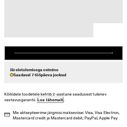
i
Allahindlus
h
t
n
Vaata
e 
t
ECCO.kollektive
a
g
a
s
Minu konto
t
a
Kauplused
m
i
Järeletulemisega ostmine
n
Saadaval 7 tööpäeva jooksul
e
Hakka ECCO liikmeks ja saad tootepreemiaid, piiratud kogusega tooteid,
osaleda sündmustel ja palju muud.
S
o
Loo konto
Logi sisse
Kõikidele toodetele kehtib 2-aastane seadusest tulenev 
o
vastavusgarantii. 
Loe lähemalt
.
d
u
Me aktsepteerime järgmisi makseviise: Visa, Visa Electron, 
s
Mastercard credit ja Mastercard debit, PayPal, Apple Pay
m
ü