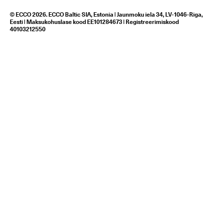
© ECCO 2026. ECCO Baltic SIA, Estonia | Jaunmoku iela 34, LV-1046-Riga,
Eesti | Maksukohuslase kood EE101284673 | Registreerimiskood
40103212550