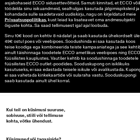
asjakohaseid ECCO sidusettevõtteid. Samuti kinnitad, et ECCO võib
töödelda sinu isikuandmeid, sealhulgas kasutada jälgimispiksleid ja 
kohandada sulle saadetavaid uudiskirju, nagu on kirjeldatud meie 
Privaatsuspoliitikas
, kust leiad ka lisateavet oma andmesubjekti 
õiguste kohta. Sa saad tellimusest igal ajal loobuda.
Sinu 10€ kood on kehtiv 8 nädalat ja saab kasutada ühekordselt üle
49€ ostul poes või veebipoes. Soodushinda ei saa kasutada koos
teise koodiga ega kombineerida teiste kampaaniatega ja see kehti
ainult täishinnaga toodetele ECCO ametlikus veebipoes ning ECC
füüsilistes kauplustes. Vautšer kehtib ka soodushinnaga toodetele
füüsilistes ECCO outlet-poodides. Sooduskupong on isiklikuks
kasutuseks, ei saa edastada teisele isikule või avalikustada. Kupon
ei saa vahetada kinkekaartide või sularaha vastu. Sooduskupongi
saab kasutada ainult ühel korral.
Kui teil on küsimusi suuruse,
sobivuse, stiili või tellimuse
kohta, võtke ühendust.
Küsimused või tagasiside?